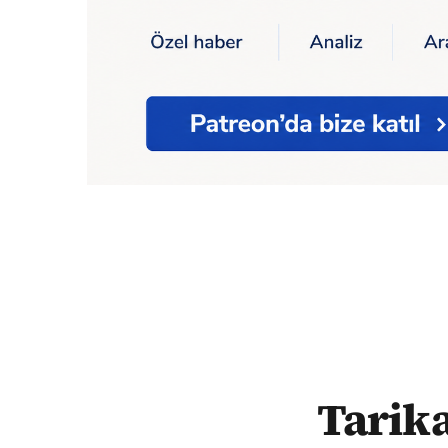
Ana Sayfa
Tarikatta çocuk istismarı yarg
Tarika