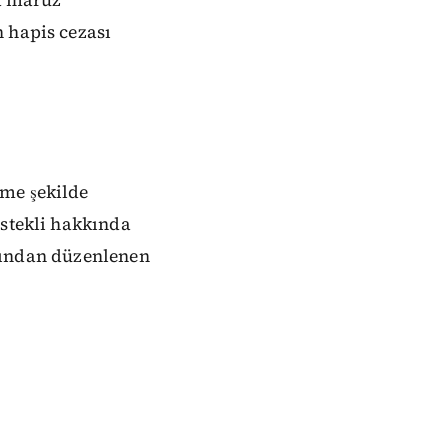
 hapis cezası
eme şekilde
İstekli hakkında
larından düzenlenen