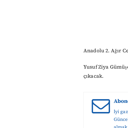
Anadolu 2. Ağır C
Yusuf Ziya Gümüşel
çıkacak.
Abon
İyi ga
Güncel
almak 