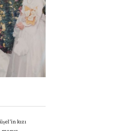
şel’in kızı
ra maruz