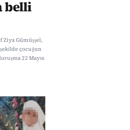
 belli
uf Ziya Gümüşşel,
 şekilde çocuğun
 duruşma 22 Mayıs