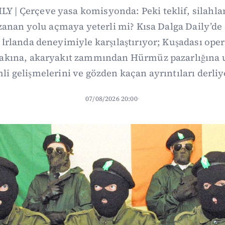
Y | Çerçeve yasa komisyonda: Peki teklif, silahl
uzanan yolu açmaya yeterli mi? Kısa Dalga Daily’
İrlanda deneyimiyle karşılaştırıyor; Kuşadası op
fakına, akaryakıt zammından Hürmüz pazarlığına
li gelişmelerini ve gözden kaçan ayrıntıları derliy
07/08/2026 20:00
·