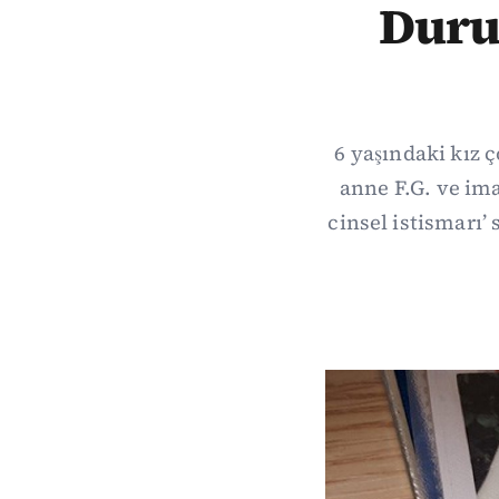
Duruş
6 yaşındaki kız 
anne F.G. ve im
cinsel istismarı