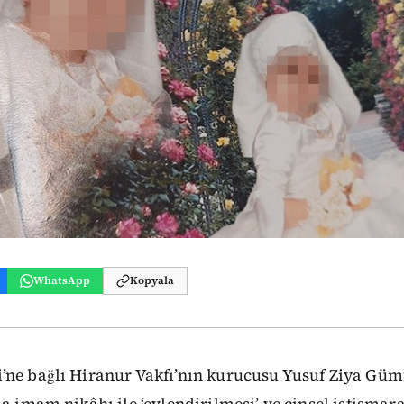
WhatsApp
Kopyala
’ne bağlı Hiranur Vakfı’nın kurucusu Yusuf Ziya Gümü
da imam nikâhı ile ‘evlendirilmesi’ ve cinsel istisma