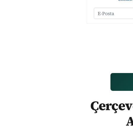
Çerçeve
A