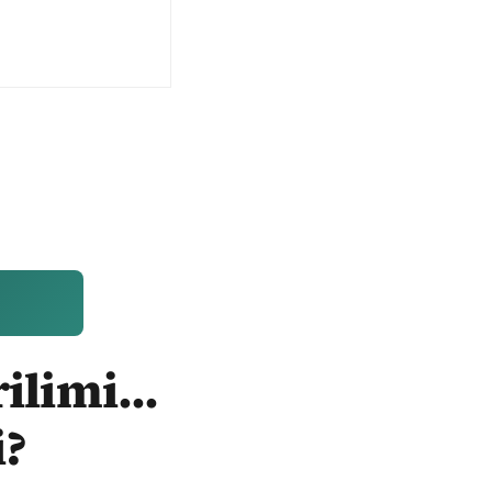
ilimi...
i?