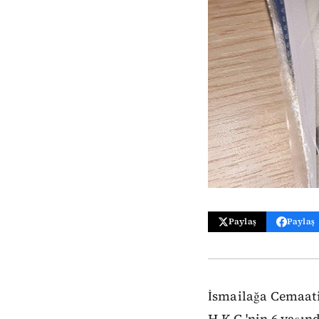
Paylaş
Paylaş
İsmailağa Cemaati
H.K.G.'nin 6 yaşın