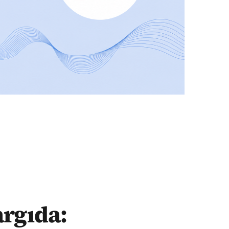
argıda: