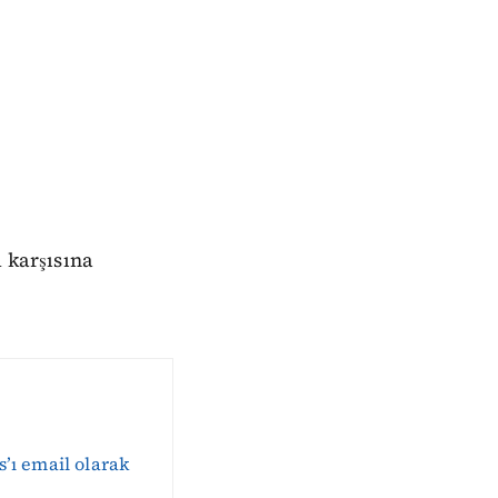
m karşısına
s’ı email olarak