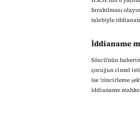
bırakılması olayın
talebiyle iddiana
İddianame ma
Sözcü'nün haberin
çocuğun cinsel ist
ise ‘zincirleme şek
iddianame mahkem