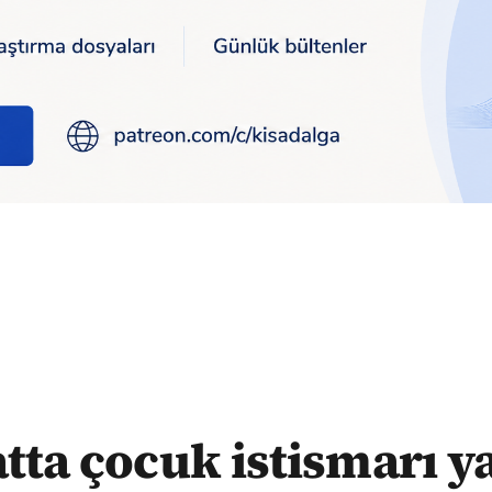
ıda: Duruşma tarihi aylar sonra belli oldu
tta çocuk istismarı y