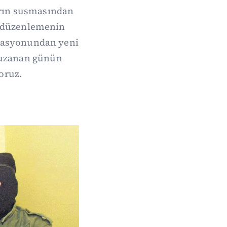
arın susmasından
de düzenlemenin
erasyonundan yeni
 uzanan günün
oruz.