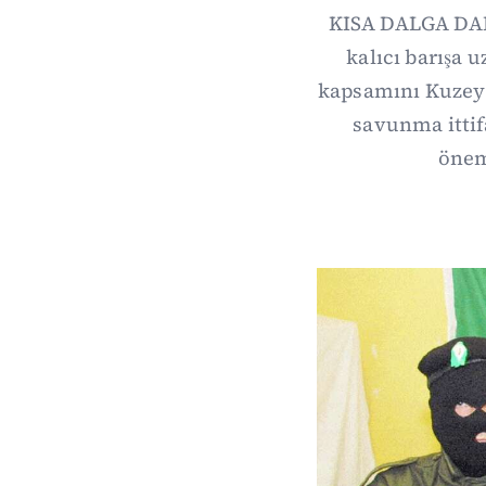
KISA DALGA DAIL
kalıcı barışa 
kapsamını Kuzey 
savunma itti
önem