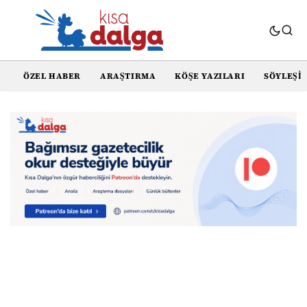
ÖZEL HABER
ARAŞTIRMA
KÖŞE YAZILARI
SÖYLEŞI