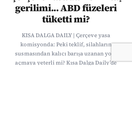
gerilimi... ABD füzeleri
tüketti mi?
KISA DALGA DAILY | Çerçeve yasa
komisyonda: Peki teklif, silahların
susmasından kalıcı barışa uzanan yolu
açmaya yeterli mi? Kısa Dalga Daily’de
düzenlemenin kapsamını Kuzey İrlanda
deneyimiyle karşılaştırıyor; Kuşadası
operasyonundan yeni savunma ittifakına,
akaryakıt zammından Hürmüz pazarlığına
uzanan günün önemli gelişmelerini ve gözden
kaçan ayrıntıları derliyoruz.