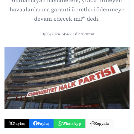
olunamayan hastanelere, yolcu inmeyen
havaalanlarına garanti ücretleri ödenmeye
devam edecek mi?" dedi.
13/05/2024 14:46
·
1 dk okuma
Paylaş
Paylaş
WhatsApp
Kopyala