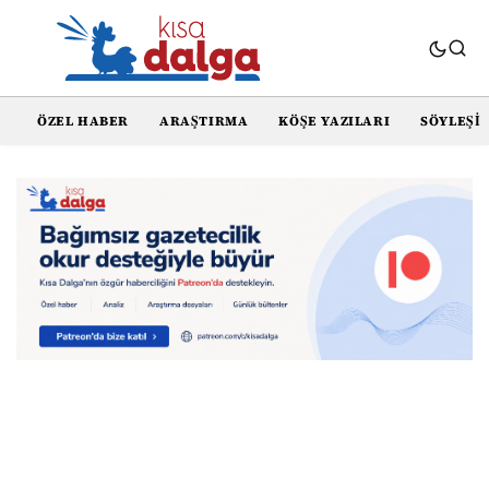
ÖZEL HABER
ARAŞTIRMA
KÖŞE YAZILARI
SÖYLEŞI