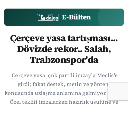
E-Bülten
Çerçeve yasa tartışması...
Dövizde rekor.. Salah,
Trabzonspor'da
.Çerçeve yasa, çok partili imzayla Meclis'e
girdi; fakat destek, metin ve yöntem
konusunda uzlaşma anlamına gelmiyor. Özgür
Özel teklifi imzalarken hazırlık usulüne ve
demokratikleşme başlıklarının dışarıda
bırakılmasına şerh düştü. Asıl eşik cuma