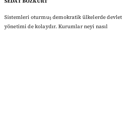
SEDAT BOZKURT
Sistemleri oturmuş demokratik ülkelerde devlet
yönetimi de kolaydır. Kurumlar neyi nasıl
yapacaklarını ya da yapmayacaklarını bilirler.
Anayasa ve yasalar mutlaktır, uyulmaması diye
bir şey söz konusu olamaz. Seçimlerde siyasi
partiler güncel meselelere ilişkin farklı çözüm
önerilerini, anayasa ve yasalara bağlı kalarak
nasıl gerçekleştireceklerini anlatırlar. Mesela
Danimarka’da mart ayında yapılan erken
seçimlerin konusu sosyal demokratlar açısından
Trump nedeniyle Grönland yani ülke
bağımsızlığı, kamusal sağlık hizmetleri, sıkı göç
politikaları ve çevreydi. Muhafazakârlar için ise