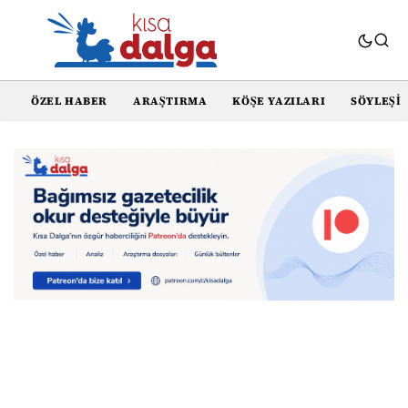
ÖZEL HABER
ARAŞTIRMA
KÖŞE YAZILARI
SÖYLEŞI