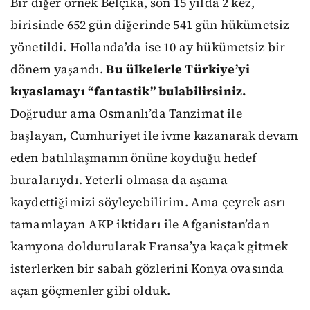
Bir diğer örnek Belçika, son 15 yılda 2 kez,
birisinde 652 gün diğerinde 541 gün hükümetsiz
yönetildi. Hollanda’da ise 10 ay hükümetsiz bir
dönem yaşandı.
Bu ülkelerle Türkiye’yi
kıyaslamayı “fantastik” bulabilirsiniz.
Doğrudur ama Osmanlı’da Tanzimat ile
başlayan, Cumhuriyet ile ivme kazanarak devam
eden batılılaşmanın önüne koyduğu hedef
buralarıydı. Yeterli olmasa da aşama
kaydettiğimizi söyleyebilirim. Ama çeyrek asrı
tamamlayan AKP iktidarı ile Afganistan’dan
kamyona doldurularak Fransa’ya kaçak gitmek
isterlerken bir sabah gözlerini Konya ovasında
açan göçmenler gibi olduk.