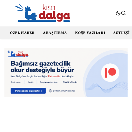
ÖZEL HABER
ARAŞTIRMA
KÖŞE YAZILARI
SÖYLEŞI