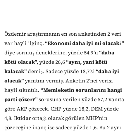
Özdemir araştırmanın en son anketinden 2 veri
var hayli ilginç.
“Ekonomi daha iyi mi olacak?”
diye sormuş deneklerine, yüzde 54,9’u
“daha
kötü olacak”,
yüzde 26,6
“aynı, yani kötü
kalacak”
demiş. Sadece yüzde 18,7’si
“daha iyi
olacak”
yanıtını vermiş. Anketin 2’nci verisi
hayli sıkıntılı.
“Memleketin sorunlarını hangi
parti çözer?”
sorusuna verilen yüzde 57,2 yanıta
göre AKP çözecek. CHP yüzde 18,2, DEM yüzde
4,8. İktidar ortağı olarak görülen MHP’nin
çözeceğine inanç ise sadece yüzde 1,6. Bu 2 ayrı