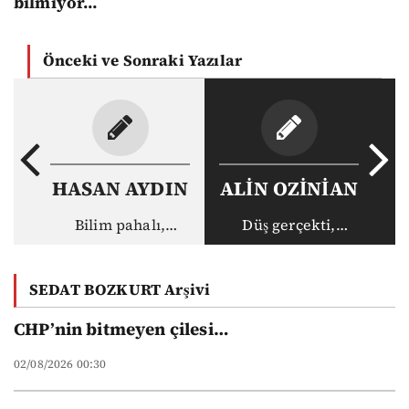
bilmiyor…
Önceki ve Sonraki Yazılar
HASAN AYDIN
ALİN OZİNİAN
Bilim pahalı,
Düş gerçekti,
akademisyen ucuz:
gerçek haksız
Vakıf
SEDAT BOZKURT Arşivi
üniversitelerinin
yeni düzeni
CHP’nin bitmeyen çilesi…
02/08/2026 00:30