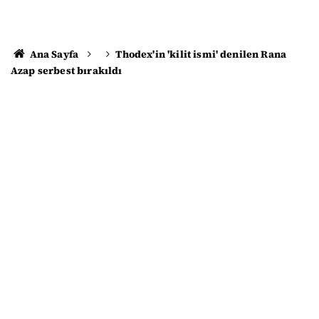
Ana Sayfa
Thodex'in 'kilit ismi' denilen Rana
Azap serbest bırakıldı