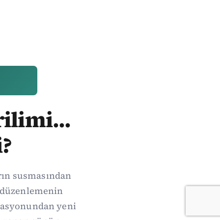
ilimi...
i?
arın susmasından
de düzenlemenin
erasyonundan yeni