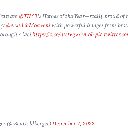
Iran are
@TIME
's Heroes of the Year—really proud of 
 by
@AzadehMoaveni
with powerful images from brav
Forough Alaei
https://t.co/avT6gXGmoh
pic.twitter.c
ger (@BenGoldberger)
December 7, 2022