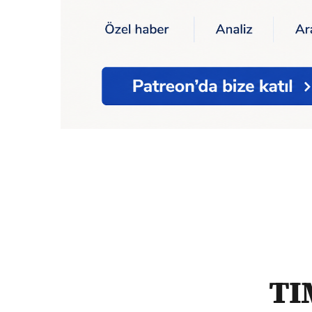
Ana Sayfa
Dünya
TIME, İranlı kadınları '
TIM