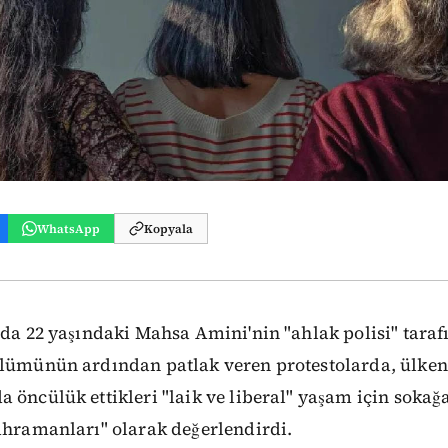
WhatsApp
Kopyala
'da 22 yaşındaki Mahsa Amini'nin "ahlak polisi" tara
ölümünün ardından patlak veren protestolarda, ülkeni
 öncülük ettikleri "laik ve liberal" yaşam için soka
ahramanları" olarak değerlendirdi.