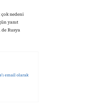
k çok nedeni
gün yanıt
ü de Rusya
s’ı email olarak