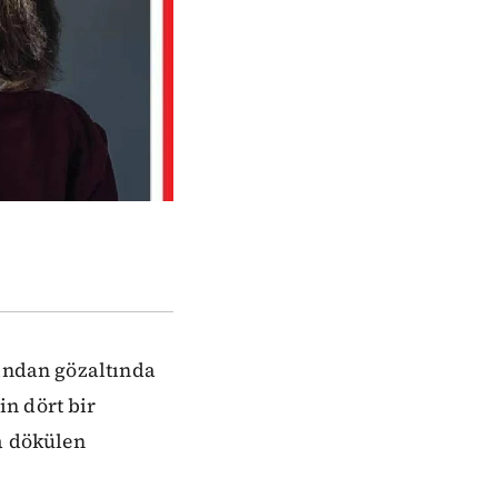
fından gözaltında
n dört bir
ğa dökülen