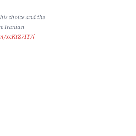
this choice and the
e Iranian
om/xcKtZ7IT7i