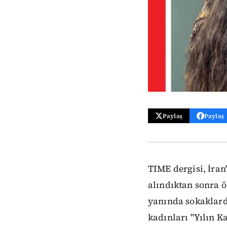
Paylaş
Paylaş
TIME dergisi, İran
alındıktan sonra 
yanında sokaklarda
kadınları "Yılın K