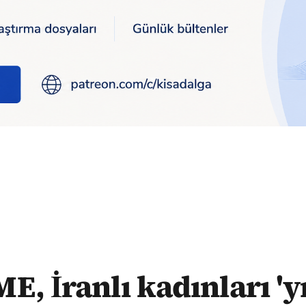
yılın kahramanları' seçti
E, İranlı kadınları 'y