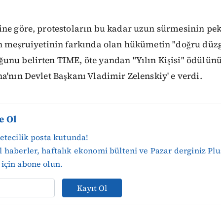
ine göre, protestoların bu kadar uzun sürmesinin pe
in meşruiyetinin farkında olan hükümetin "doğru düz
unu belirten TIME, öte yandan "Yılın Kişisi" ödülün
a'nın Devlet Başkanı Vladimir Zelenskiy' e verdi.
e Ol
zetecilik posta kutunda!
 haberler, haftalık ekonomi bülteni ve Pazar derginiz Plu
için abone olun.
Kayıt Ol