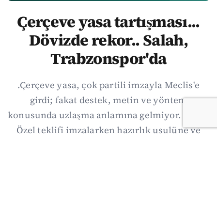
Çerçeve yasa tartışması...
Dövizde rekor.. Salah,
Trabzonspor'da
.Çerçeve yasa, çok partili imzayla Meclis'e
girdi; fakat destek, metin ve yöntem
konusunda uzlaşma anlamına gelmiyor. Özgür
Özel teklifi imzalarken hazırlık usulüne ve
demokratikleşme başlıklarının dışarıda
bırakılmasına şerh düştü. Asıl eşik cuma
günkü komisyon: On iki maddelik erteleme
mekanizmasının kimleri, hangi koşulla ve ne
zaman kapsayacağı orada somutlaşacak.