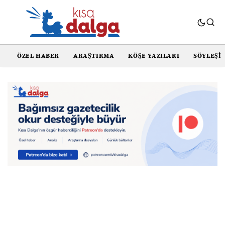
ÖZEL HABER
ARAŞTIRMA
KÖŞE YAZILARI
SÖYLEŞI