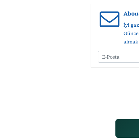
Abon
İyi ga
Güncel
almak 