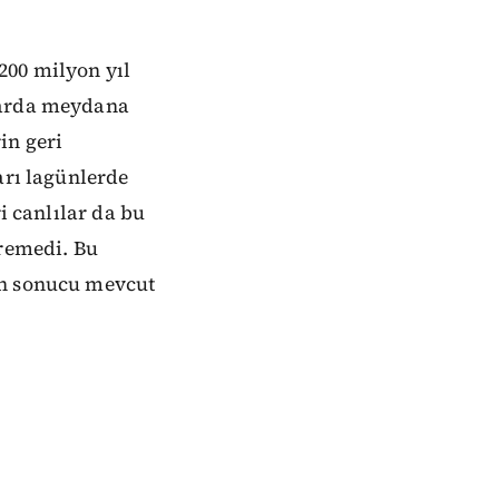
200 milyon yıl
plarda meydana
in geri
arı lagünlerde
i canlılar da bu
remedi. Bu
on sonucu mevcut