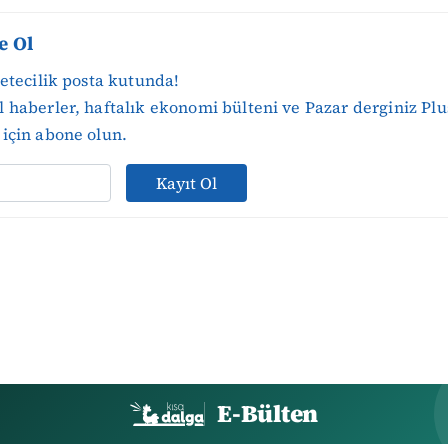
e Ol
zetecilik posta kutunda!
 haberler, haftalık ekonomi bülteni ve Pazar derginiz Plu
için abone olun.
Kayıt Ol
E-Bülten