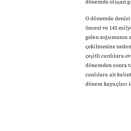
dönemde oluşan göl
O dönemde denizin
öncesi ve 145 mil
gelen soğumanın e
çekilmesine neden 
çeşitli canlılara 
dönemden sonra t
canlılara ait kal
dönem kayaçları iç