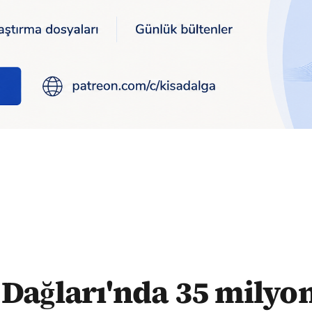
yon yıllık midye fosili bulundu
Dağları'nda 35 milyon