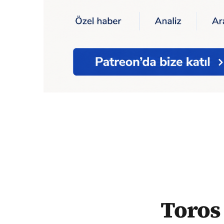
Ana Sayfa
Yaşam
Toros Dağları'nda 35 mil
Toros 