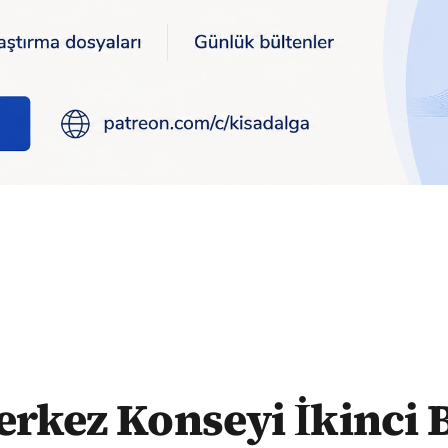
onseyi İkinci Başkanı Ökten: "Favipiravir acil olarak kullanım
rkez Konseyi İkinci 