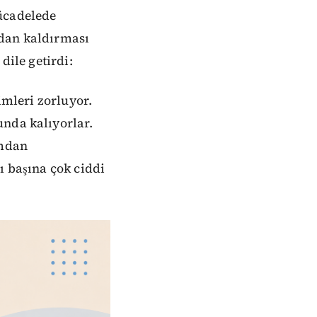
mücadelede
mdan kaldırması
dile getirdi:
imleri zorluyor.
unda kalıyorlar.
ımdan
ı başına çok ciddi