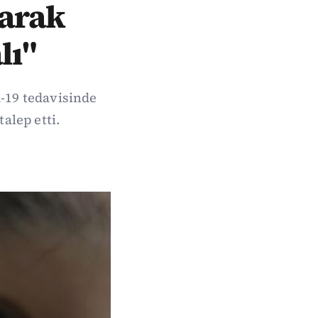
larak
lı"
d-19 tedavisinde
alep etti.