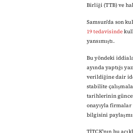
Birliği (TTB) ve ha
Samsun'da son kull
19 tedavisinde
kul
yansımıştı.
Bu yöndeki iddial
ayında yaptığı yaz
verildiğine dair i
stabilite çalışma
tarihlerinin günce
onayıyla firmalar 
bilgisini paylaşmış
TİTCK'nın bu açık