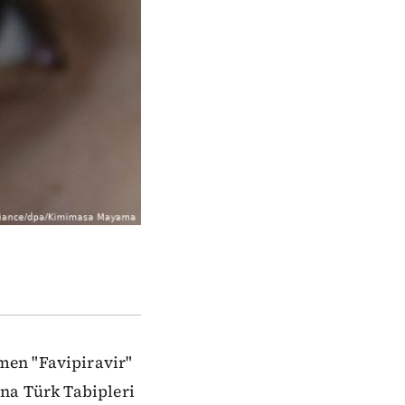
men "Favipiravir"
ına Türk Tabipleri