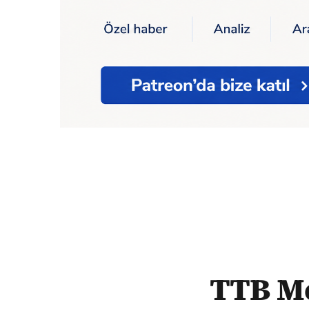
Ana Sayfa
Sağlık
Korona
TTB Merkez K
TTB Me