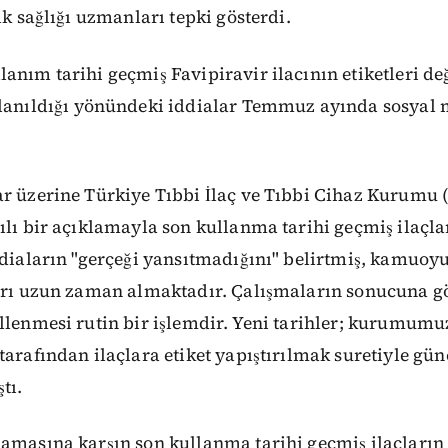
lk sağlığı uzmanları tepki gösterdi.
anım tarihi geçmiş Favipiravir ilacının etiketleri değ
lanıldığı yönündeki iddialar Temmuz ayında sosyal 
ar üzerine Türkiye Tıbbi İlaç ve Tıbbi Cihaz Kurum
ılı bir açıklamayla son kullanma tarihi geçmiş ilaçla
ddiaların "gerçeği yansıtmadığını" belirtmiş, kamuoyu
ları uzun zaman almaktadır. Çalışmaların sonucuna 
llenmesi rutin bir işlemdir. Yeni tarihler; kurumumuz
tarafından ilaçlara etiket yapıştırılmak suretiyle gün
tı.
lamasına karşın son kullanma tarihi geçmiş ilaçların