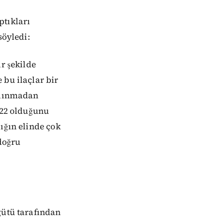
ptıkları
söyledi:
r şekilde
 bu ilaçlar bir
 alınmadan
022 olduğunu
ığın elinde çok
 doğru
gütü tarafından