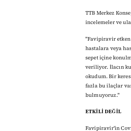
TTB Merkez Konseyi
incelemeler ve ula
"Favipiravir etken
hastalara veya has
sepet içine konulm
veriliyor. İlacın 
okudum. Bir keresi
fazla bu ilaçlar va
bulmuyoruz."
ETKİLİ DEĞİL
Favipiravir'in Cov