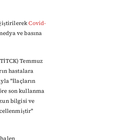
iştirilerek
Covid-
medya ve basına
u (TİTCK) Temmuz
rın hastalara
yla "İlaçların
göre son kullanma
un bilgisi ve
cellenmiştir"
 halen