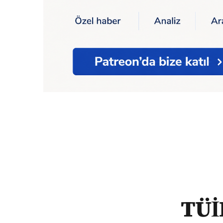
Ana Sayfa
Ekonomi
TÜİK: Aylık getirisi 
TÜİK