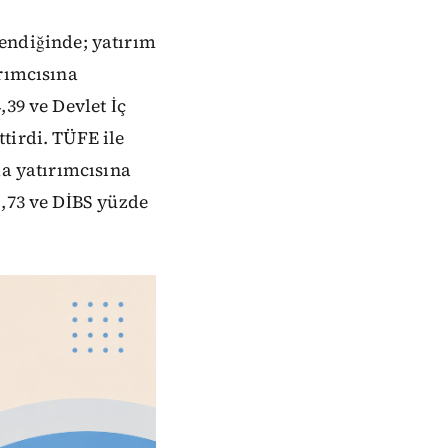
endiğinde; yatırım
ırımcısına
,39 ve Devlet İç
tirdi. TÜFE ile
da yatırımcısına
1,73 ve DİBS yüzde