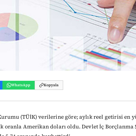
WhatsApp
Kopyala
 Kurumu (TÜİK) verilerine göre; aylık reel getirisi en 
lik oranla Amerikan doları oldu. Devlet İç Borçlanma S