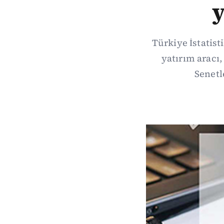
y
Türkiye İstatist
yatırım aracı
Senetl