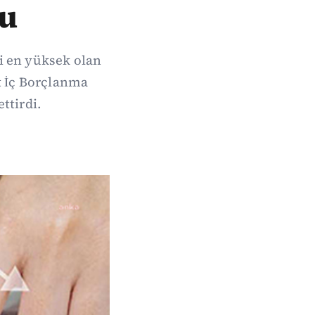
du
si en yüksek olan
t İç Borçlanma
ttirdi.