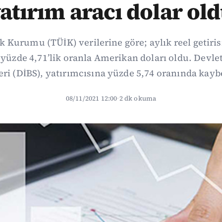
atırım aracı dolar ol
ik Kurumu (TÜİK) verilerine göre; aylık reel getiri
, yüzde 4,71’lik oranla Amerikan doları oldu. Devle
eri (DİBS), yatırımcısına yüzde 5,74 oranında kaybe
08/11/2021 12:00
·
2 dk okuma