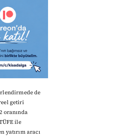
erlendirmede de
eel getiri
12 oranında
 TÜFE ile
en yatırım aracı