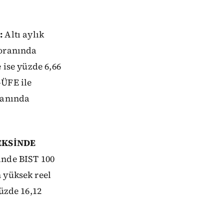
:
Altı aylık
 oranında
 ise yüzde 6,66
-ÜFE ile
ranında
EKSİNDE
inde BIST 100
 yüksek reel
üzde 16,12