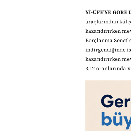
Yİ-ÜFE’YE GÖRE 
araçlarından külçe
kazandırırken mevd
Borçlanma Senetler
indirgendiğinde is
kazandırırken mevd
3,12 oranlarında y