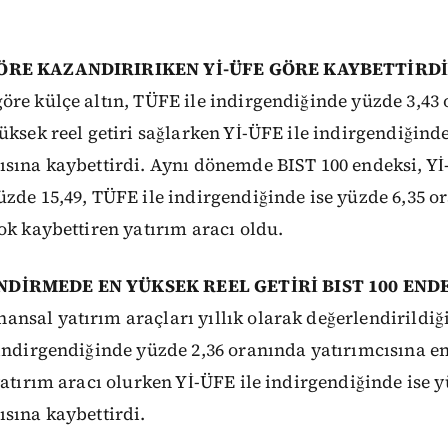
GÖRE KAZANDIRIRIKEN Yİ-ÜFE GÖRE KAYBETTİRDİ
öre külçe altın, TÜFE ile indirgendiğinde yüzde 3,43
üksek reel getiri sağlarken Yİ-ÜFE ile indirgendiğinde
sına kaybettirdi. Aynı dönemde BIST 100 endeksi, Yİ
zde 15,49, TÜFE ile indirgendiğinde ise yüzde 6,35 o
ok kaybettiren yatırım aracı oldu.
NDİRMEDE EN YÜKSEK REEL GETİRİ BIST 100 END
nansal yatırım araçları yıllık olarak değerlendirildiğ
indirgendiğinde yüzde 2,36 oranında yatırımcısına en
yatırım aracı olurken Yİ-ÜFE ile indirgendiğinde ise y
sına kaybettirdi.