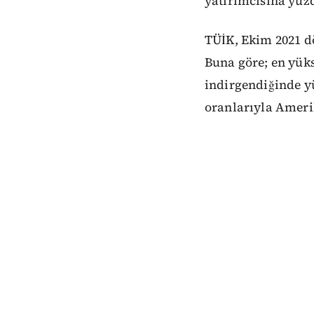
yatırımcısına yüzd
TÜİK, Ekim 2021 dö
Buna göre; en yükse
indirgendiğinde yü
oranlarıyla Ameri