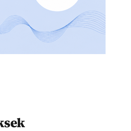
üksek