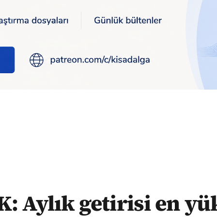
en yüksek yatırım aracı dolar oldu
: Aylık getirisi en y