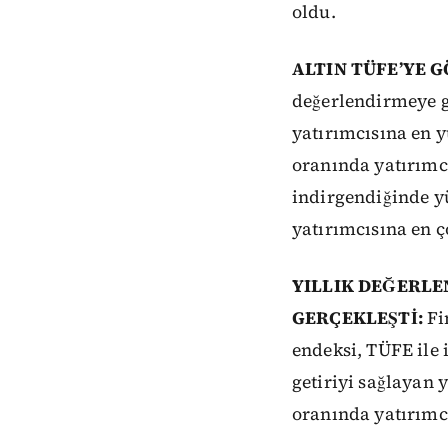
oldu.
ALTIN TÜFE’YE 
değerlendirmeye g
yatırımcısına en y
oranında yatırımcı
indirgendiğinde yü
yatırımcısına en ç
YILLIK DEĞERLE
GERÇEKLEŞTİ:
Fi
endeksi, TÜFE ile 
getiriyi sağlayan 
oranında yatırımcı