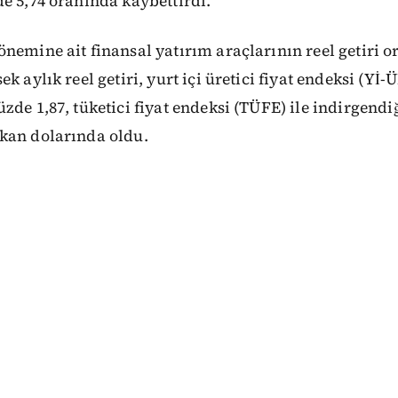
e 5,74 oranında kaybettirdi.
nemine ait finansal yatırım araçlarının reel getiri or
k aylık reel getiri, yurt içi üretici fiyat endeksi (Yİ-Ü
zde 1,87, tüketici fiyat endeksi (TÜFE) ile indirgendi
kan dolarında oldu.