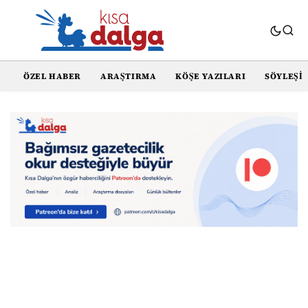
ÖZEL HABER
ARAŞTIRMA
KÖŞE YAZILARI
SÖYLEŞI