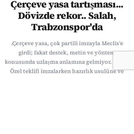
Çerçeve yasa tartışması...
Dövizde rekor.. Salah,
Trabzonspor'da
.Çerçeve yasa, çok partili imzayla Meclis'e
girdi; fakat destek, metin ve yöntem
konusunda uzlaşma anlamına gelmiyor. Özgür
Özel teklifi imzalarken hazırlık usulüne ve
demokratikleşme başlıklarının dışarıda
bırakılmasına şerh düştü. Asıl eşik cuma
günkü komisyon: On iki maddelik erteleme
mekanizmasının kimleri, hangi koşulla ve ne
zaman kapsayacağı orada somutlaşacak.
06/08/2026 19:41
·