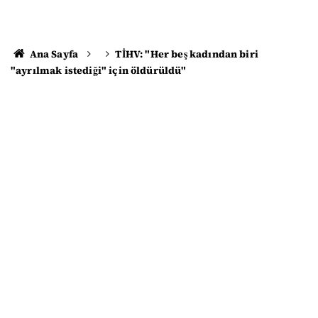
Ana Sayfa
TİHV: "Her beş kadından biri
"ayrılmak istediği" için öldürüldü"