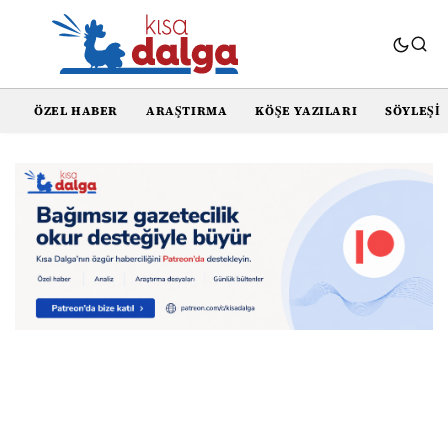
ÖZEL HABER
ARAŞTIRMA
KÖŞE YAZILARI
SÖYLEŞI