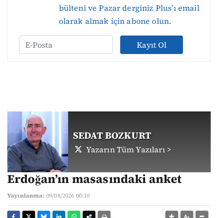
bülteni ve Pazar derginiz Plus’ı email
olarak almak için abone olun.
Kayıt Ol
SEDAT BOZKURT
Yazarın Tüm Yazıları >
Erdoğan’ın masasındaki anket
Yayınlanma:
09/08/2026 00:10