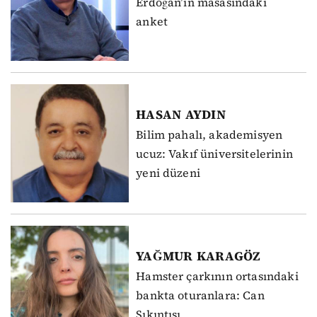
Erdoğan’ın masasındaki
anket
HASAN
AYDIN
Bilim pahalı, akademisyen
ucuz: Vakıf üniversitelerinin
yeni düzeni
YAĞMUR
KARAGÖZ
Hamster çarkının ortasındaki
bankta oturanlara: Can
Sıkıntısı