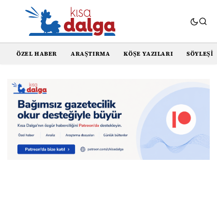
ÖZEL HABER
ARAŞTIRMA
KÖŞE YAZILARI
SÖYLEŞI