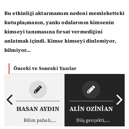
Bu etkinliği aktarmamım nedeni memleketteki
kutuplaşmanın, yankı odalarının kimsenin
kimseyi tanımasına fırsat vermediğini
anlatmak içindi. Kimse kimseyi dinlemiyor,
bilmiyor…
Önceki ve Sonraki Yazılar
HASAN AYDIN
ALİN OZİNİAN
Bilim pahalı,
Düş gerçekti,
akademisyen ucuz:
gerçek haksız