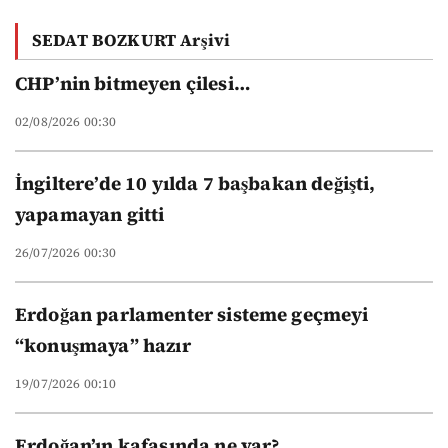
Vakıf
SEDAT BOZKURT Arşivi
üniversitelerinin
yeni düzeni
CHP’nin bitmeyen çilesi…
02/08/2026 00:30
İngiltere’de 10 yılda 7 başbakan değişti,
yapamayan gitti
26/07/2026 00:30
Erdoğan parlamenter sisteme geçmeyi
“konuşmaya” hazır
19/07/2026 00:10
Erdoğan’ın kafasında ne var?