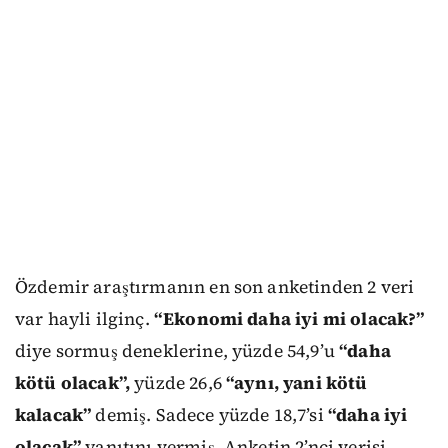
Özdemir araştırmanın en son anketinden 2 veri
var hayli ilginç.
“Ekonomi daha iyi mi olacak?”
diye sormuş deneklerine, yüzde 54,9’u
“daha
kötü olacak”,
yüzde 26,6
“aynı, yani kötü
kalacak”
demiş. Sadece yüzde 18,7’si
“daha iyi
olacak”
yanıtını vermiş. Anketin 2’nci verisi