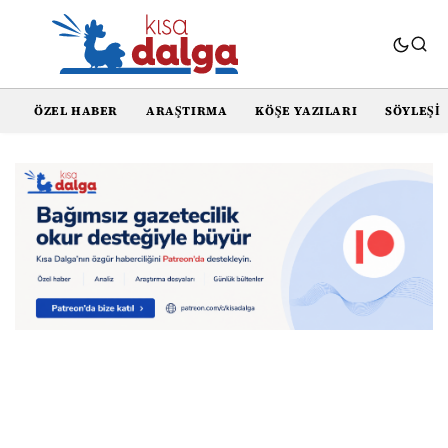
ÖZEL HABER
ARAŞTIRMA
KÖŞE YAZILARI
SÖYLEŞI