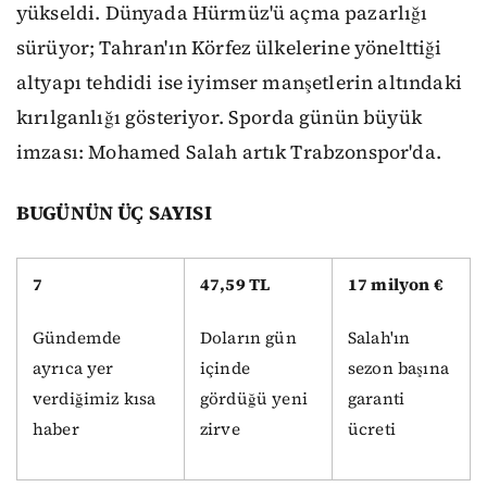
yükseldi. Dünyada Hürmüz'ü açma pazarlığı
sürüyor; Tahran'ın Körfez ülkelerine yönelttiği
altyapı tehdidi ise iyimser manşetlerin altındaki
kırılganlığı gösteriyor. Sporda günün büyük
imzası: Mohamed Salah artık Trabzonspor'da.
BUGÜNÜN ÜÇ SAYISI
7
47,59 TL
17 milyon €
Gündemde
Doların gün
Salah'ın
ayrıca yer
içinde
sezon başına
verdiğimiz kısa
gördüğü yeni
garanti
haber
zirve
ücreti