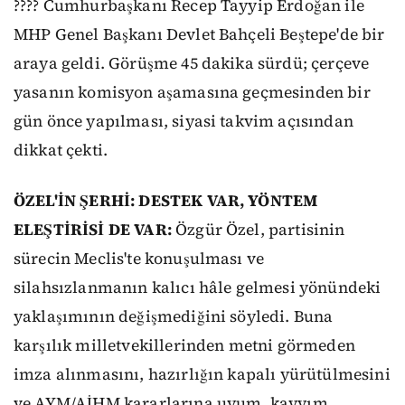
???? Cumhurbaşkanı Recep Tayyip Erdoğan ile
MHP Genel Başkanı Devlet Bahçeli Beştepe'de bir
araya geldi. Görüşme 45 dakika sürdü; çerçeve
yasanın komisyon aşamasına geçmesinden bir
gün önce yapılması, siyasi takvim açısından
dikkat çekti.
ÖZEL'İN ŞERHİ: DESTEK VAR, YÖNTEM
ELEŞTİRİSİ DE VAR:
Özgür Özel, partisinin
sürecin Meclis'te konuşulması ve
silahsızlanmanın kalıcı hâle gelmesi yönündeki
yaklaşımının değişmediğini söyledi. Buna
karşılık milletvekillerinden metni görmeden
imza alınmasını, hazırlığın kapalı yürütülmesini
ve AYM/AİHM kararlarına uyum, kayyım