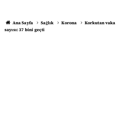
Ana Sayfa
Sağlık
Korona
Korkutan vaka
sayısı: 37 bini geçti