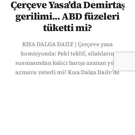
Çerçeve Yasa'da Demirtaş
gerilimi... ABD füzeleri
tüketti mi?
KISA DALGA DAILY | Çerçeve yasa
komisyonda: Peki teklif, silahların
susmasından kalıcı barışa uzanan yolu
açmaya yeterli mi? Kısa Dalga Daily’de
düzenlemenin kapsamını Kuzey İrlanda
deneyimiyle karşılaştırıyor; Kuşadası
operasyonundan yeni savunma ittifakına,
akaryakıt zammından Hürmüz pazarlığına
uzanan günün önemli gelişmelerini ve gözden
kaçan ayrıntıları derliyoruz.