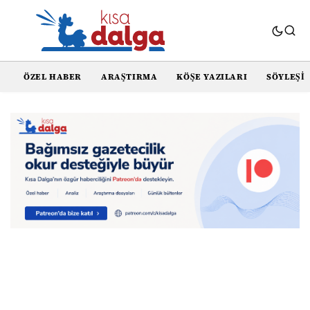
ÖZEL HABER
ARAŞTIRMA
KÖŞE YAZILARI
SÖYLEŞI