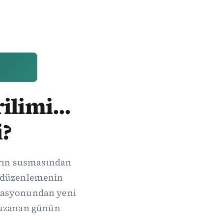
ilimi...
i?
arın susmasından
de düzenlemenin
erasyonundan yeni
 uzanan günün