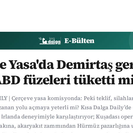
E-Bülten
 Yasa'da Demirtaş ger
BD füzeleri tüketti m
Y | Çerçeve yasa komisyonda: Peki teklif, silahl
uzanan yolu açmaya yeterli mi? Kısa Dalga Daily’
İrlanda deneyimiyle karşılaştırıyor; Kuşadası op
fakına, akaryakıt zammından Hürmüz pazarlığına