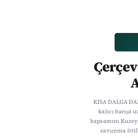
Çerçeve
A
KISA DALGA DAIL
kalıcı barışa 
kapsamını Kuzey 
savunma itti