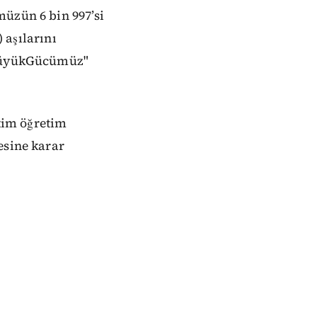
müzün 6 bin 997’si
) aşılarını
EnBüyükGücümüz"
itim öğretim
esine karar