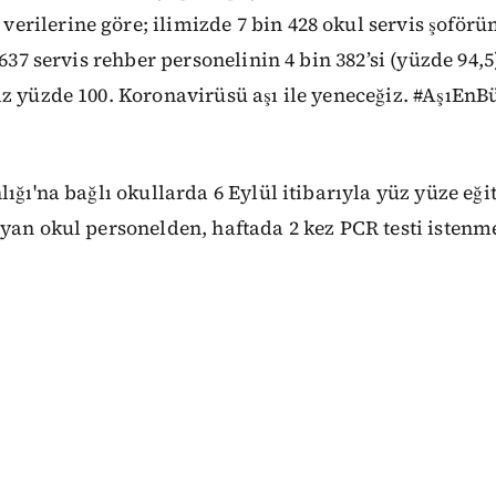
ilerine göre; ilimizde 7 bin 428 okul servis şoförü
 637 servis rehber personelinin 4 bin 382’si (yüzde 94,5
iz yüzde 100. Koronavirüsü aşı ile yeneceğiz. #Aşı
lığı'na bağlı okullarda 6 Eylül itibarıyla yüz yüze eğ
yan okul personelden, haftada 2 kez PCR testi istenm