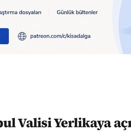
dı: Servis şoförlerinin yüzde 94,2’si aşılı
ul Valisi Yerlikaya aç