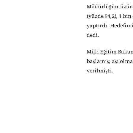
Müdürlüğümüzün ver
(yüzde 94,2), 4 bin
yaptırdı. Hedefim
dedi.
Milli Eğitim Bakan
başlamış; aşı olma
verilmişti.