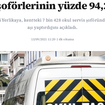
şoförlerinin yüzde 94,2’
li Yerlikaya, kentteki 7 bin 428 okul servis şoföründ
aşı yaptırdığını açıkladı.
13/09/2021 11:20
·
1 dk okuma