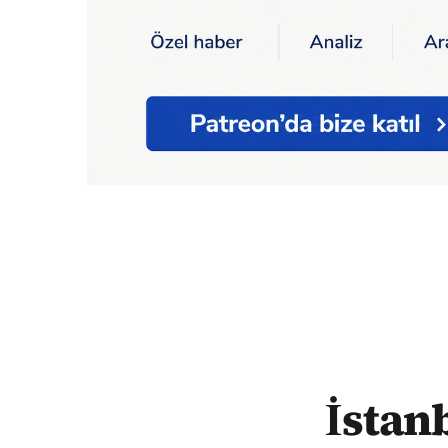
Ana Sayfa
İstanbul Valisi Yerlikaya açıkla
İstanb