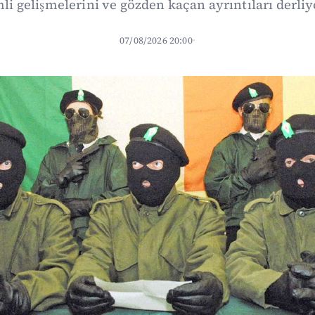
li gelişmelerini ve gözden kaçan ayrıntıları derliy
07/08/2026 20:00
·