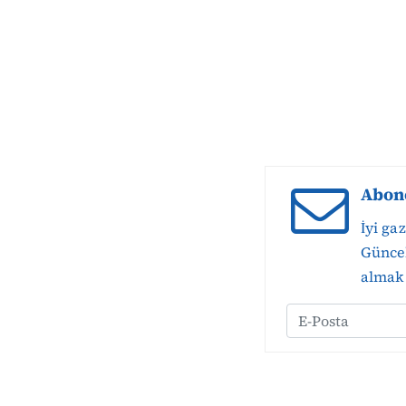
Abon
İyi ga
Güncel
almak 