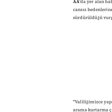
AA
'da yer alan h
cansız bedenlerine
sürdürüldüğü vurg
"Valiliğimizce yap
arama kurtarma ç