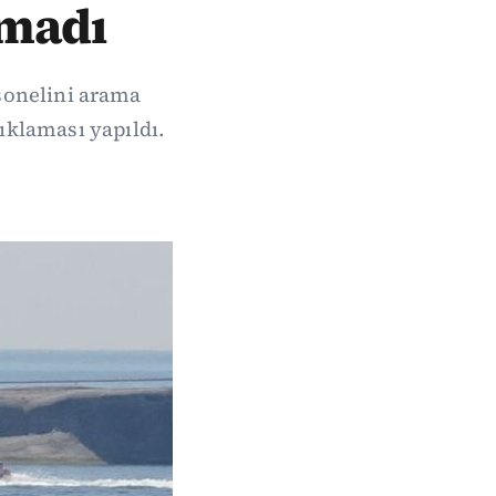
nmadı
sonelini arama
ıklaması yapıldı.