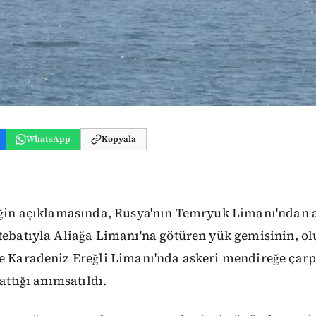
WhatsApp
Kopyala
iğin açıklamasında, Rusya'nın Temryuk Limanı'ndan a
ttebatıyla Aliağa Limanı'na götüren yük gemisinin, 
le Karadeniz Ereğli Limanı'nda askeri mendireğe çar
battığı anımsatıldı.