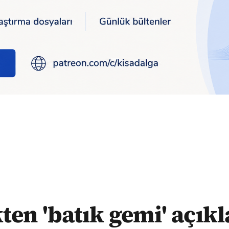
aması: Cenaze emaresine rastlanmadı
kten 'batık gemi' açık