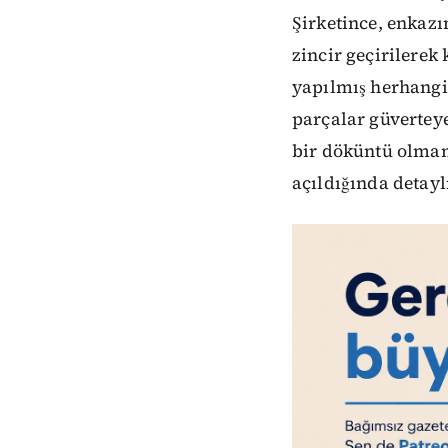
Şirketince, enkaz
zincir geçirilerek
yapılmış herhangi
parçalar güvertey
bir döküntü olmam
açıldığında detayl