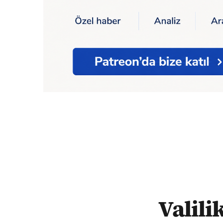
Ana Sayfa
Valilikten 'batık gemi' açıkl
Valili