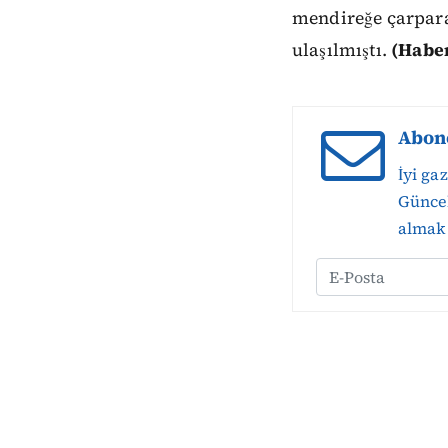
mendireğe çarparak
ulaşılmıştı.
(Habe
Abon
İyi ga
Güncel
almak 