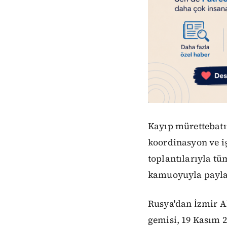
Kayıp mürettebatı
koordinasyon ve iş
toplantılarıyla tü
kamuoyuyla paylaşı
Rusya'dan İzmir A
gemisi, 19 Kasım 2