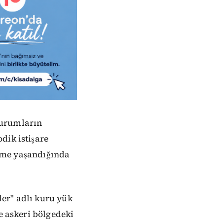
kurumların
dik istişare
lişme yaşandığında
er" adlı kuru yük
e askeri bölgedeki