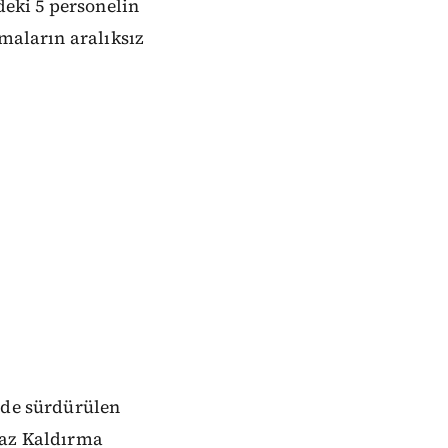
eki 5 personelin
şmaların aralıksız
nde sürdürülen
az Kaldırma