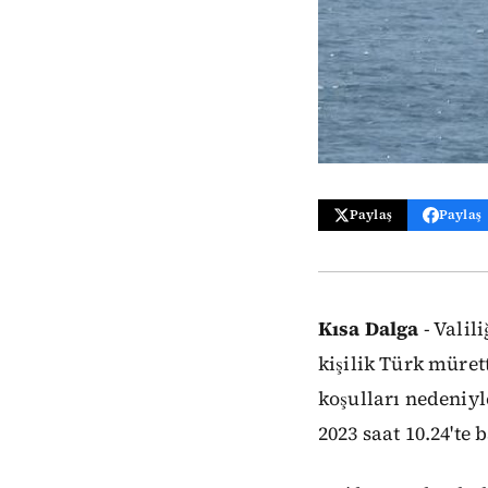
Paylaş
Paylaş
Kısa Dalga
- Valil
kişilik Türk müre
koşulları nedeniy
2023 saat 10.24'te 