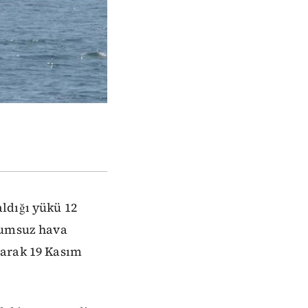
ldığı yükü 12
olumsuz hava
parak 19 Kasım