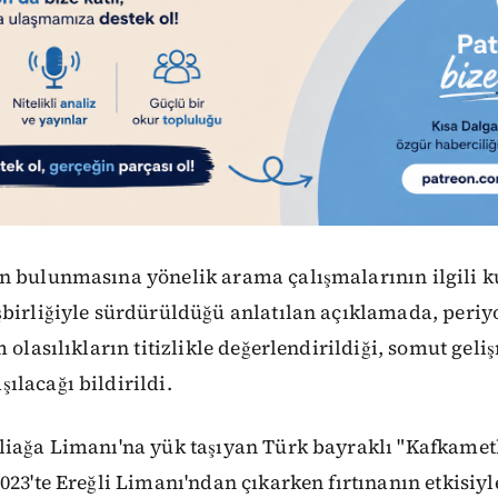
n bulunmasına yönelik arama çalışmalarının ilgili 
birliğiyle sürdürüldüğü anlatılan açıklamada, periyo
m olasılıkların titizlikle değerlendirildiği, somut ge
lacağı bildirildi.
liağa Limanı'na yük taşıyan Türk bayraklı "Kafkametl
023'te Ereğli Limanı'ndan çıkarken fırtınanın etkisiyl