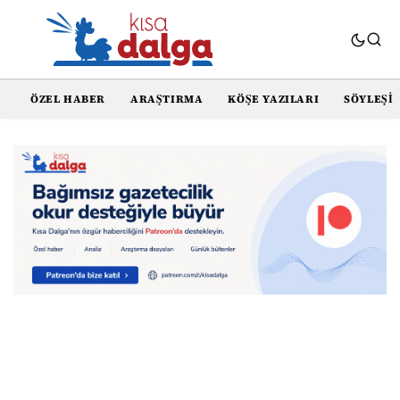
ÖZEL HABER
ARAŞTIRMA
KÖŞE YAZILARI
SÖYLEŞI