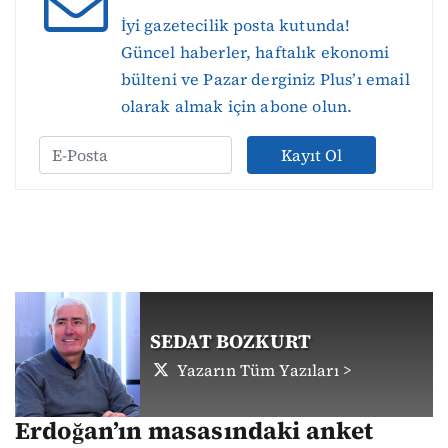
İyi gazetecilik posta kutunda!
Güncel haberler, haftalık ekonomi
bülteni ve Pazar derginiz Plus’ı email
olarak almak için abone olun.
Kayıt Ol
SEDAT BOZKURT
Yazarın Tüm Yazıları >
Erdoğan’ın masasındaki anket