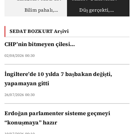
Bilim pahalı,
Düş gerçekti,
akademisyen ucuz:
gerçek haksız
Vakıf
SEDAT BOZKURT Arşivi
üniversitelerinin
yeni düzeni
CHP’nin bitmeyen çilesi…
02/08/2026 00:30
İngiltere’de 10 yılda 7 başbakan değişti,
yapamayan gitti
26/07/2026 00:30
Erdoğan parlamenter sisteme geçmeyi
“konuşmaya” hazır
19/07/2026 00:10