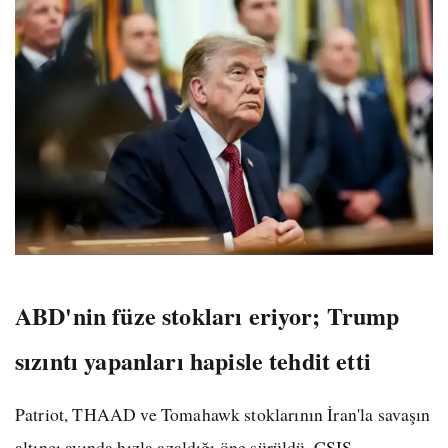
ABD'nin füze stokları eriyor; Trump
sızıntı yapanları hapisle tehdit etti
Patriot, THAAD ve Tomahawk stoklarının İran'la savaşın
altıncı ayında hızla azaldığı öne sürüldü. CSIS