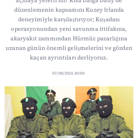
açmaya yeterli mi? Kısa Dalga Daily’de
düzenlemenin kapsamını Kuzey İrlanda
deneyimiyle karşılaştırıyor; Kuşadası
operasyonundan yeni savunma ittifakına,
akaryakıt zammından Hürmüz pazarlığına
uzanan günün önemli gelişmelerini ve gözden
kaçan ayrıntıları derliyoruz.
07/08/2026 20:00
·