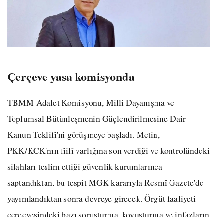
Çerçeve yasa komisyonda
TBMM Adalet Komisyonu, Milli Dayanışma ve
Toplumsal Bütünleşmenin Güçlendirilmesine Dair
Kanun Teklifi'ni görüşmeye başladı. Metin,
PKK/KCK'nın fiilî varlığına son verdiği ve kontrolündeki
silahları teslim ettiği güvenlik kurumlarınca
saptandıktan, bu tespit MGK kararıyla Resmî Gazete'de
yayımlandıktan sonra devreye girecek. Örgüt faaliyeti
çerçevesindeki bazı soruşturma, kovuşturma ve infazların