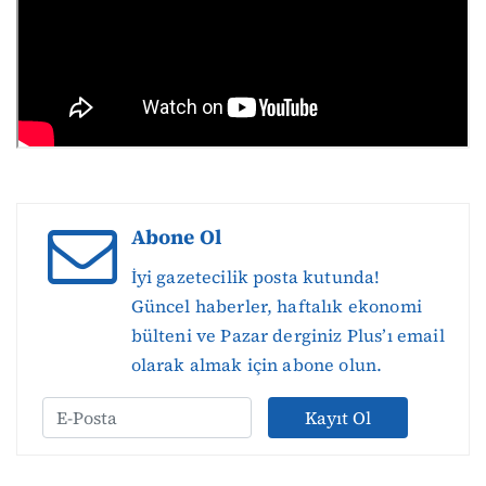
Abone Ol
İyi gazetecilik posta kutunda!
Güncel haberler, haftalık ekonomi
bülteni ve Pazar derginiz Plus’ı email
olarak almak için abone olun.
Kayıt Ol