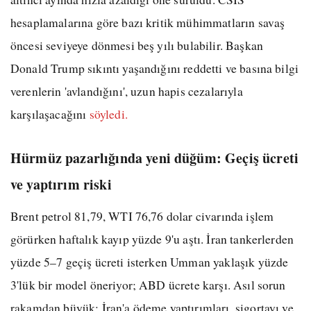
hesaplamalarına göre bazı kritik mühimmatların savaş
öncesi seviyeye dönmesi beş yılı bulabilir. Başkan
Donald Trump sıkıntı yaşandığını reddetti ve basına bilgi
verenlerin 'avlandığını', uzun hapis cezalarıyla
karşılaşacağını
söyledi.
Hürmüz pazarlığında yeni düğüm: Geçiş ücreti
ve yaptırım riski
Brent petrol 81,79, WTI 76,76 dolar civarında işlem
görürken haftalık kayıp yüzde 9'u aştı. İran tankerlerden
yüzde 5–7 geçiş ücreti isterken Umman yaklaşık yüzde
3'lük bir model öneriyor; ABD ücrete karşı. Asıl sorun
rakamdan büyük: İran'a ödeme yaptırımları, sigortayı ve