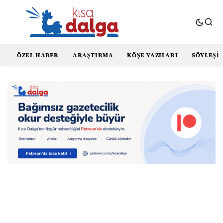
ÖZEL HABER
ARAŞTIRMA
KÖŞE YAZILARI
SÖYLEŞI