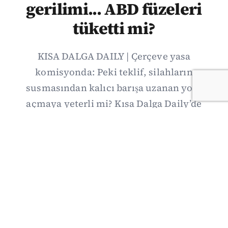
gerilimi... ABD füzeleri
tüketti mi?
KISA DALGA DAILY | Çerçeve yasa
komisyonda: Peki teklif, silahların
susmasından kalıcı barışa uzanan yolu
açmaya yeterli mi? Kısa Dalga Daily’de
düzenlemenin kapsamını Kuzey İrlanda
deneyimiyle karşılaştırıyor; Kuşadası
operasyonundan yeni savunma ittifakına,
akaryakıt zammından Hürmüz pazarlığına
uzanan günün önemli gelişmelerini ve gözden
kaçan ayrıntıları derliyoruz.
07/08/2026 20:00
·