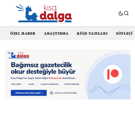
ÖZEL HABER
ARAŞTIRMA
KÖŞE YAZILARI
SÖYLEŞI