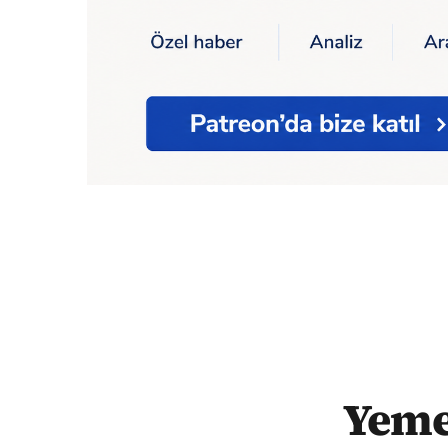
Ana Sayfa
Yemeksepeti için boykot çağrı
Yeme