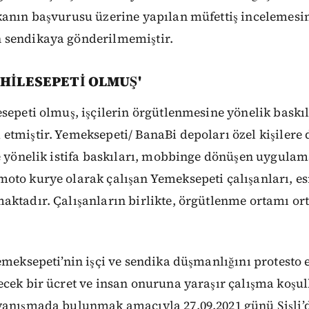
kanın başvurusu üzerine yapılan müfettiş incelemesi
 sendikaya gönderilmemiştir.
 HİLESEPETİ OLMUŞ'
sepeti olmuş, işçilerin örgütlenmesine yönelik baskıla
etmiştir. Yemeksepeti/ BanaBi depoları özel kişilere
e yönelik istifa baskıları, mobbinge dönüşen uygulama
oto kurye olarak çalışan Yemeksepeti çalışanları, es
aktadır. Çalışanların birlikte, örgütlenme ortamı or
emeksepeti’nin işçi ve sendika düşmanlığını protesto e
cek bir ücret ve insan onuruna yaraşır çalışma koşull
yanışmada bulunmak amacıyla 27.09.2021 günü Şişli’