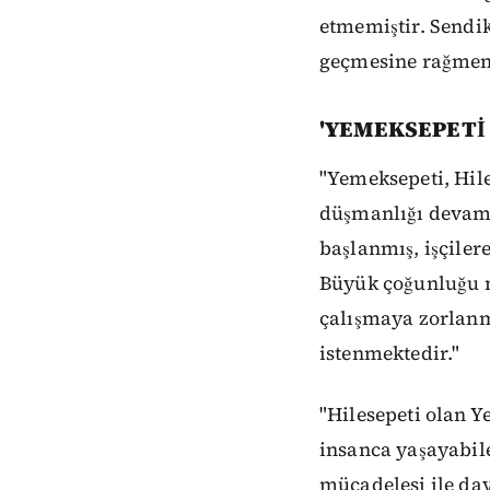
etmemiştir. Sendi
geçmesine rağmen
'YEMEKSEPETİ
"Yemeksepeti, Hile
düşmanlığı devam 
başlanmış, işçiler
Büyük çoğunluğu m
çalışmaya zorlanm
istenmektedir."
"Hilesepeti olan Y
insanca yaşayabile
mücadelesi ile da