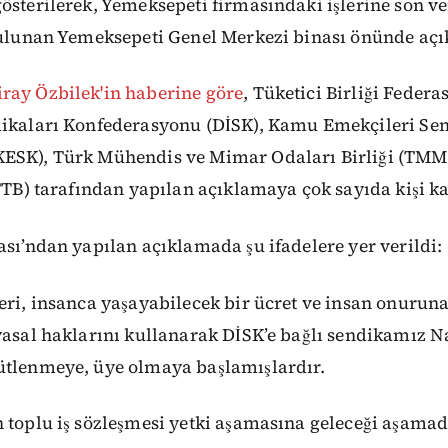
österilerek, Yemeksepeti firmasındaki işlerine son ve
 bulunan Yemeksepeti Genel Merkezi binası önünde aç
ray Özbilek'in haberine göre
, Tüketici Birliği Federa
dikaları Konfederasyonu (DİSK), Kamu Emekçileri Sen
ESK), Türk Mühendis ve Mimar Odaları Birliği (TMM
(TTB) tarafından yapılan açıklamaya çok sayıda kişi ka
ası’ndan yapılan açıklamada şu ifadelere yer verildi:
eri, insanca yaşayabilecek bir ücret ve insan onuruna
yasal haklarını kullanarak DİSK’e bağlı sendikamız Na
ütlenmeye, üye olmaya başlamışlardır.
 toplu iş sözleşmesi yetki aşamasına geleceği aşamad