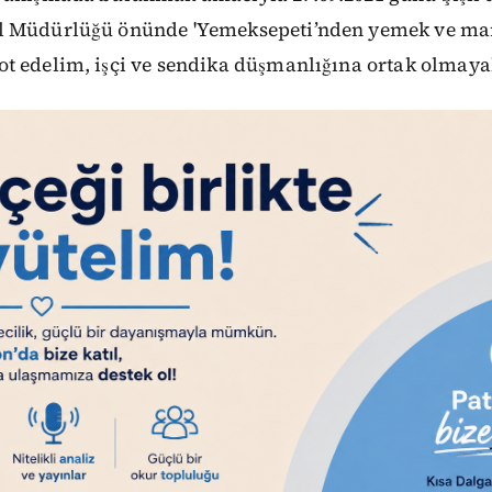
 Müdürlüğü önünde 'Yemeksepeti’nden yemek ve mark
t edelim, işçi ve sendika düşmanlığına ortak olmayal