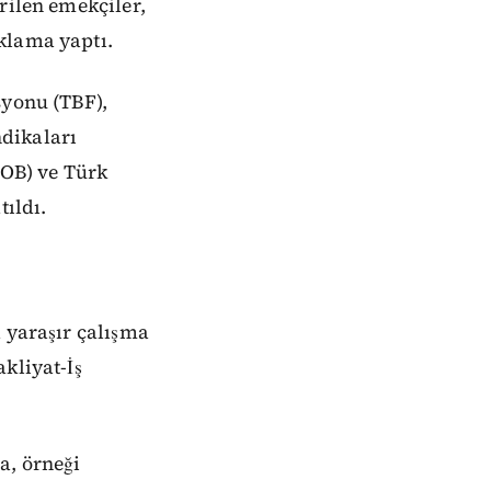
rilen emekçiler,
ıklama yaptı.
syonu (TBF),
dikaları
OB) ve Türk
tıldı.
 yaraşır çalışma
kliyat-İş
a, örneği