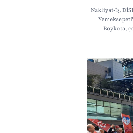
Nakliyat-İş, Dİ
Yemeksepeti'
Boykota, ço