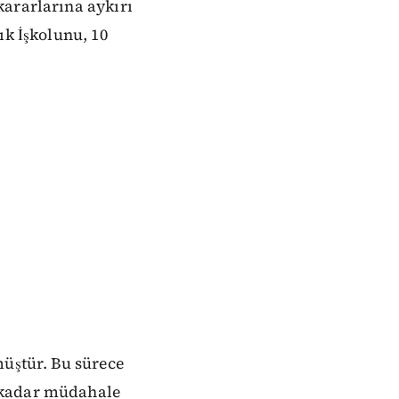
kararlarına aykırı
ık İşkolunu, 10
müştür. Bu sürece
 kadar müdahale