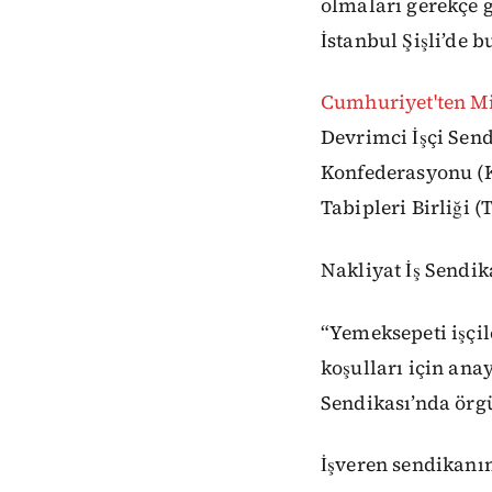
olmaları gerekçe g
İstanbul Şişli’de
Cumhuriyet'ten Mi
Devrimci İşçi Sen
Konfederasyonu (K
Tabipleri Birliği 
Nakliyat İş Sendik
“Yemeksepeti işçil
koşulları için ana
Sendikası’nda örg
İşveren sendikanın