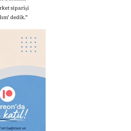
et siparişi
ım' dedik."