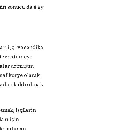
nin sonucu da 8 ay
r, işçi ve sendika
 devredilmeye
lar artmıştır.
naf kurye olarak
tadan kaldırılmak
tmek, işçilerin
arı için
de bulunan