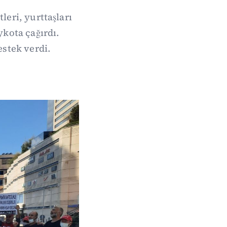
eri, yurttaşları
kota çağırdı.
estek verdi.