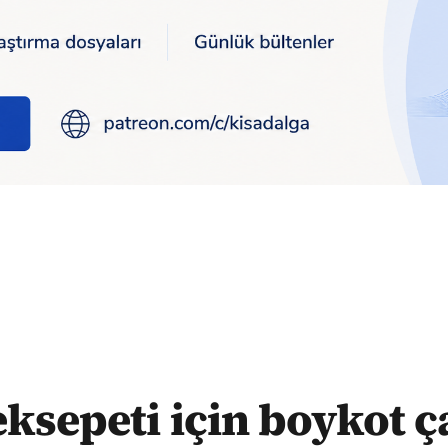
sı
ksepeti için boykot ça