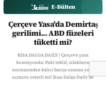
E-Bülten
Çerçeve Yasa'da Demirtaş
gerilimi... ABD füzeleri
tüketti mi?
KISA DALGA DAILY | Çerçeve yasa
komisyonda: Peki teklif, silahların
susmasından kalıcı barışa uzanan yolu
açmaya yeterli mi? Kısa Dalga Daily’de
düzenlemenin kapsamını Kuzey İrlanda
deneyimiyle karşılaştırıyor; Kuşadası
operasyonundan yeni savunma ittifakına,