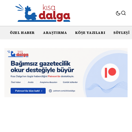
ÖZEL HABER
ARAŞTIRMA
KÖŞE YAZILARI
SÖYLEŞI