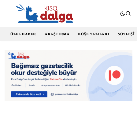
ÖZEL HABER
ARAŞTIRMA
KÖŞE YAZILARI
SÖYLEŞI