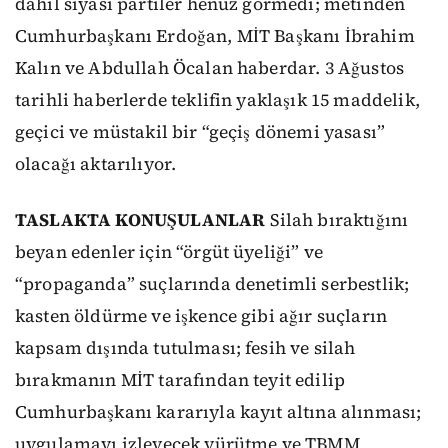
dahil siyasi partiler henüz görmedi; metinden
Cumhurbaşkanı Erdoğan, MİT Başkanı İbrahim
Kalın ve Abdullah Öcalan haberdar. 3 Ağustos
tarihli haberlerde teklifin yaklaşık 15 maddelik,
geçici ve müstakil bir “geçiş dönemi yasası”
olacağı aktarılıyor.
TASLAKTA KONUŞULANLAR
Silah bıraktığını
beyan edenler için “örgüt üyeliği” ve
“propaganda” suçlarında denetimli serbestlik;
kasten öldürme ve işkence gibi ağır suçların
kapsam dışında tutulması; fesih ve silah
bırakmanın MİT tarafından teyit edilip
Cumhurbaşkanı kararıyla kayıt altına alınması;
uygulamayı izleyecek yürütme ve TBMM