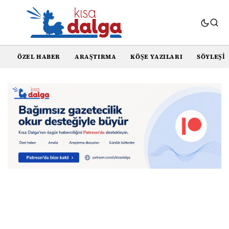
ÖZEL HABER
ARAŞTIRMA
KÖŞE YAZILARI
SÖYLEŞI