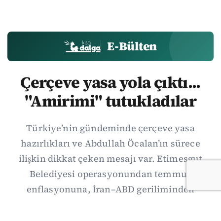
E-Bülten
Çerçeve yasa yola çıktı...
"Amirimi" tutukladılar
Türkiye’nin gündeminde çerçeve yasa
hazırlıkları ve Abdullah Öcalan’ın sürece
ilişkin dikkat çeken mesajı var. Etimesgut
Belediyesi operasyonundan temmuz
enflasyonuna, İran–ABD geriliminden
Suriye’deki gelişmelere uzanan günün önemli
haberlerini; gözden kaçan ayrıntılar, kültür-