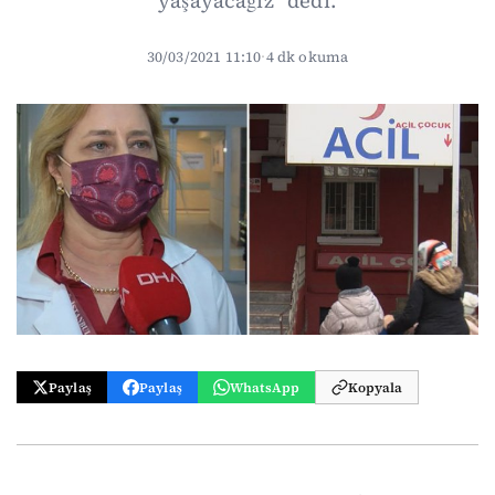
yaşayacağız” dedi.
30/03/2021 11:10
·
4 dk okuma
Paylaş
Paylaş
WhatsApp
Kopyala