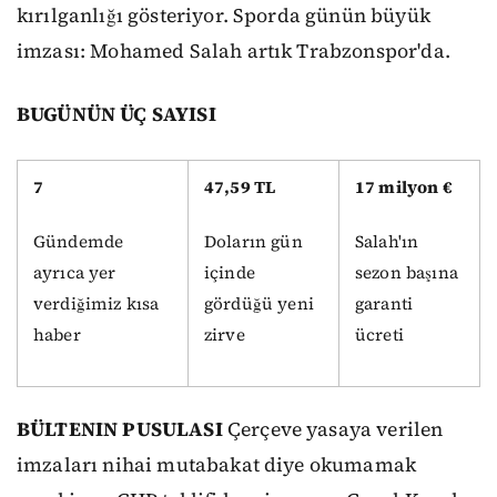
kırılganlığı gösteriyor. Sporda günün büyük
imzası: Mohamed Salah artık Trabzonspor'da.
BUGÜNÜN ÜÇ SAYISI
7
47,59 TL
17 milyon €
Gündemde
Doların gün
Salah'ın
ayrıca yer
içinde
sezon başına
verdiğimiz kısa
gördüğü yeni
garanti
haber
zirve
ücreti
BÜLTENIN PUSULASI
Çerçeve yasaya verilen
imzaları nihai mutabakat diye okumamak