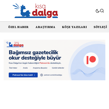
ÖZEL HABER
ARAŞTIRMA
KÖŞE YAZILARI
SÖYLEŞI