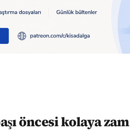
zam: 2,5 litrelik kola 30 lira
başı öncesi kolaya zam: