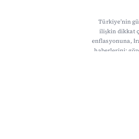
Türkiye’nin gü
ilişkin dikka
enflasyonuna, İ
haberlerini; göz
Dalga Da