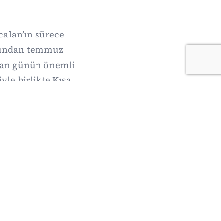
calan’ın sürece
onundan temmuz
nan günün önemli
yle birlikte Kısa
i burada.