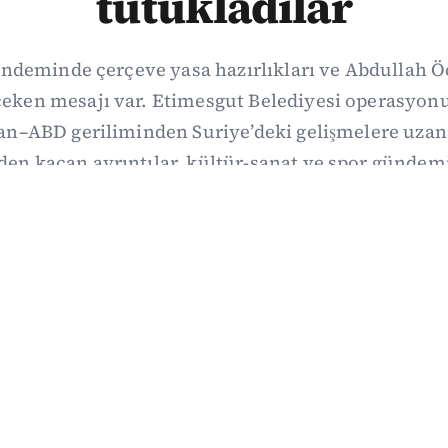
tutukladılar
ndeminde çerçeve yasa hazırlıkları ve Abdullah Ö
t çeken mesajı var. Etimesgut Belediyesi operasy
ran–ABD geriliminden Suriye’deki gelişmelere uza
den kaçan ayrıntılar, kültür-sanat ve spor gündemi
ily’de derledik. 3 Ağustos’un kapsamlı haber özet
03/08/2026 18:27
·