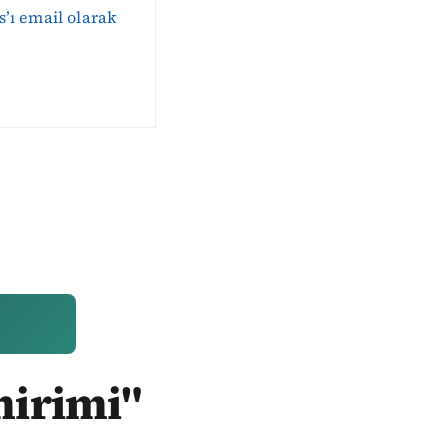
s’ı email olarak
mirimi"