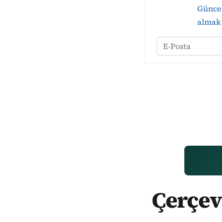
Güncel
almak 
Çerçev