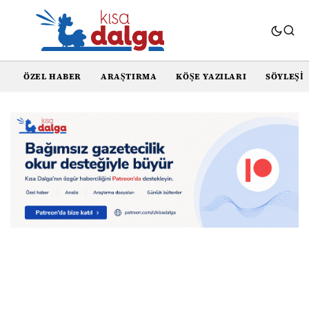
ÖZEL HABER
ARAŞTIRMA
KÖŞE YAZILARI
SÖYLEŞI