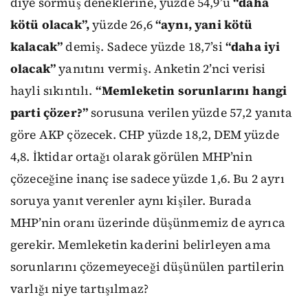
diye sormuş deneklerine, yüzde 54,9’u
“daha
kötü olacak”,
yüzde 26,6
“aynı, yani kötü
kalacak”
demiş. Sadece yüzde 18,7’si
“daha iyi
olacak”
yanıtını vermiş. Anketin 2’nci verisi
hayli sıkıntılı.
“Memleketin sorunlarını hangi
parti çözer?”
sorusuna verilen yüzde 57,2 yanıta
göre AKP çözecek. CHP yüzde 18,2, DEM yüzde
4,8. İktidar ortağı olarak görülen MHP’nin
çözeceğine inanç ise sadece yüzde 1,6. Bu 2 ayrı
soruya yanıt verenler aynı kişiler. Burada
MHP’nin oranı üzerinde düşünmemiz de ayrıca
gerekir. Memleketin kaderini belirleyen ama
sorunlarını çözemeyeceği düşünülen partilerin
varlığı niye tartışılmaz?