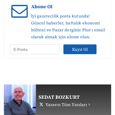
Abone Ol
İyi gazetecilik posta kutunda!
Güncel haberler, haftalık ekonomi
bülteni ve Pazar derginiz Plus’ı email
olarak almak için abone olun.
Kayıt Ol
SEDAT BOZKURT
Yazarın Tüm Yazıları >