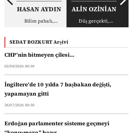
HASAN AYDIN
ALİN OZİNİAN
Bilim pahalı,
Düş gerçekti,
akademisyen ucuz:
gerçek haksız
Vakıf
SEDAT BOZKURT Arşivi
üniversitelerinin
yeni düzeni
CHP’nin bitmeyen çilesi…
02/08/2026 00:30
İngiltere’de 10 yılda 7 başbakan değişti,
yapamayan gitti
26/07/2026 00:30
Erdoğan parlamenter sisteme geçmeyi
“konuşmaya” hazır