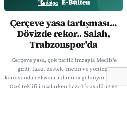
E-Bülten
Çerçeve yasa tartışması...
Dövizde rekor.. Salah,
Trabzonspor'da
.Çerçeve yasa, çok partili imzayla Meclis'e
girdi; fakat destek, metin ve yöntem
konusunda uzlaşma anlamına gelmiyor. Özgür
Özel teklifi imzalarken hazırlık usulüne ve
demokratikleşme başlıklarının dışarıda
bırakılmasına şerh düştü. Asıl eşik cuma
günkü komisyon: On iki maddelik erteleme
mekanizmasının kimleri, hangi koşulla ve ne