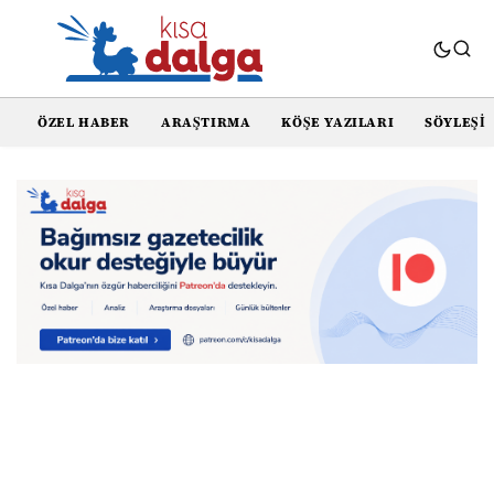
ÖZEL HABER
ARAŞTIRMA
KÖŞE YAZILARI
SÖYLEŞI