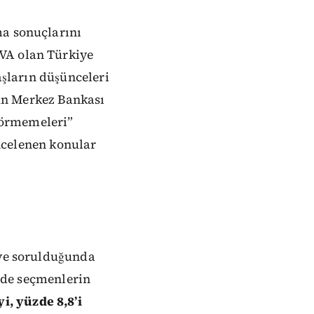
ma sonuçlarını
VA olan Türkiye
şların
düşünceleri
un Merkez Bankası
görmemeleri”
ncelenen
konular
ye
sorulduğunda
nde
seçmenlerin
yi, yüzde 8,8’i