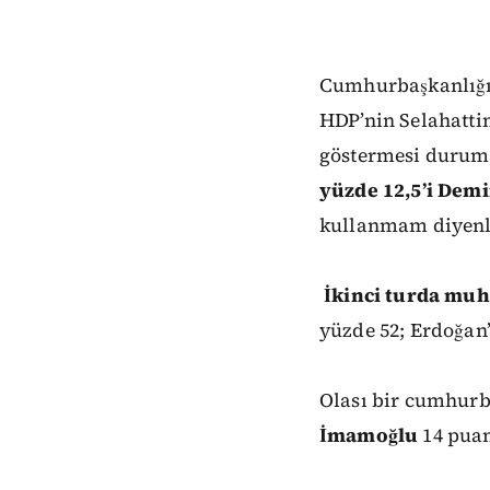
Cumhurbaşkanlığ
HDP’nin Selahatti
göstermesi
durum
yüzde
12,5’i
Demi
kullanmam
diyen
İkinci
turda
muha
yüzde
52;
Erdoğan
Olası
bir
cumhurba
İmamoğlu
14
pua