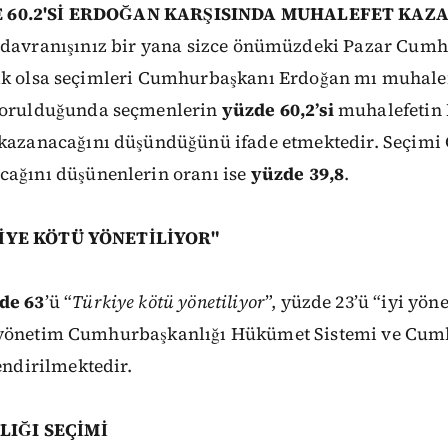
 60.2'Sİ ERDOĞAN KARŞISINDA MUHALEFET KAZA
davranışınız
bir
yana
sizce
önümüzdeki
Pazar Cumh
k olsa seçimleri
Cumhurbaşkanı
Erdoğan
mı
muhale
sorulduğunda seçmenlerin
yüzde
60,2’si
muhalefetin
kazanacağını
düşündüğünü
ifade
etmektedir.
Seçimi
cağını
düşünenlerin oranı
ise
yüzde
39,8
.
KİYE KÖTÜ YÖNETİLİYOR"
de 63
’ü “
Türkiye kötü yönetiliyor
”,
yüzde 23’ü “iyi yöne
yönetim
Cumhurbaşkanlığı
Hükümet
Sistemi
ve
Cumh
lendirilmektedir.
IĞI SEÇİMİ