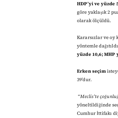
HDP’yi ve yüzde 5
göre
yaklaşık
2
pu
olarak ölçüldü.
Kararsızlar ve oy
yöntemle
dağıtıld
yüzde
10,6;
MHP
Erken
seçim
iste
39’dur.
“
Meclis’te
çoğunlu
yöneltildiğinde s
Cumhur
İttifakı
di