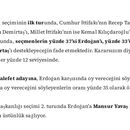
ı
seçiminin
ilk
tur
unda,
Cumhur
İttifakı’nın
Recep Ta
n
Demirtaş’ı, Millet
İttifakı’nın
ise
Kemal
Kılıçdaroğlu
unda,
seçmenlerin
yüzde
37’si
Erdoğan’ı,
yüzde
33’
rtaş
’ı
destekleyeceğin fade
etmektedir.
Kararsızım
di
ler yüzde
12 seviyesinde.
lefet
adayına
,
Erdoğan
karşısında
oy
vereceğini
söy
’a
oy vereceğini
söyleyenlerin
oranı
yüzde
35
olarak
ö
şkanlığı
seçimi
2.
turunda
Erdoğan’a
Mansur
Yavaş
n
üstünlük
sağlıyor.