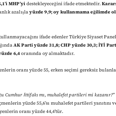
,1’i
MHP’yi
destekleyeceğini ifade etmektedir.
Karar
anlık
azalışla
yüzde
9,9;
oy
kullanmama
eğilimde
o
 kullanmayacağını ifade edenler Türkiye
Siyaset
Panel
ığında
AK
Parti
yüzde
31,8;
CHP
yüzde
30,3;
İYİ
Part
yüzde
6,4
oranında
oy
almaktadır.
yenlerin
oranı
yüzde
55,
erken
seçimi
gereksiz
bulanla
ğu
Cumhur
İttifakı
mı,
muhalefet
partileri
mi kazanır?
”
eçmenlerin
yüzde
55,6’sı
muhalefet
partileri
yanıtını
v
yenlerin
oranı
yüzde
44,4’tür.