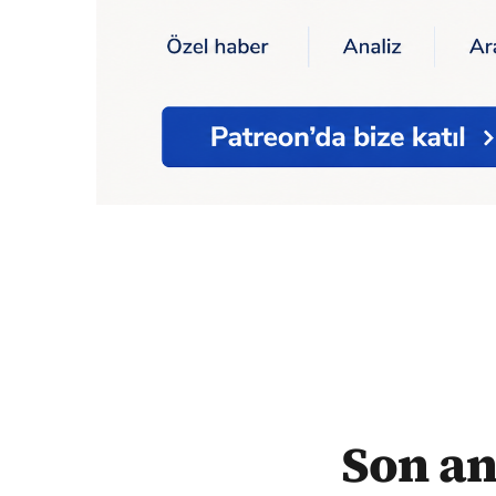
Ana Sayfa
Son anket: "Seçmenin yüzde 60
Son an