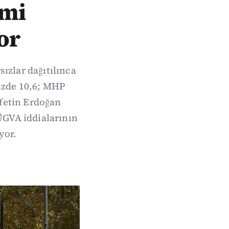
imi
or
ızlar dağıtılınca
yüzde 10,6; MHP
efetin Erdoğan
ÜGVA iddialarının
yor.