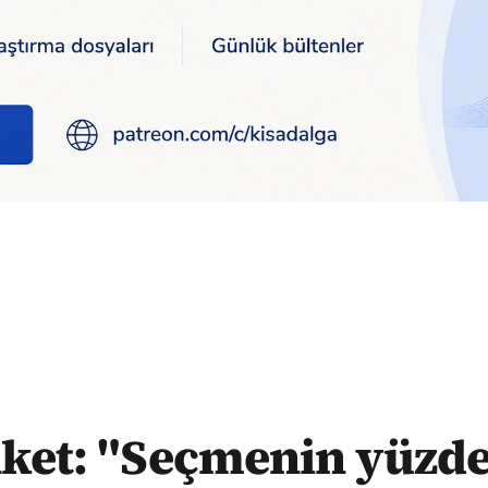
,2’si Erdoğan karşısında seçimi muhalefet kazanır" diyor
ket: "Seçmenin yüzde 