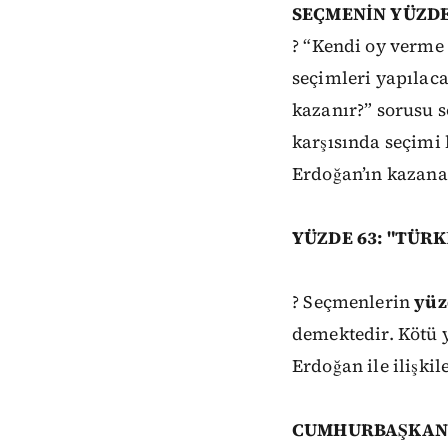
SEÇMENİN YÜZDE
?
“Kendi
oy
verme
seçimleri yapılaca
kazanır?”
sorusu 
karşısında
seçimi
Erdoğan’ın
kazana
YÜZDE 63: "TÜR
?
Seçmenlerin
yüz
demektedir. Kötü 
Erdoğan
ile
ilişki
CUMHURBAŞKANL