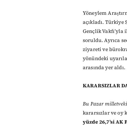
Yöneylem Araştırm
açıkladı.
Türkiye 
Gençlik Vakfı’yla i
soruldu
.
Ayrıca
se
ziyareti ve bürokr
yönündeki uyarıla
arasında yer aldı
.
KARARSIZLAR DAĞ
Bu
Pazar
milletveki
kararsızlar
ve
oy
yüzde 26,7’si AK P