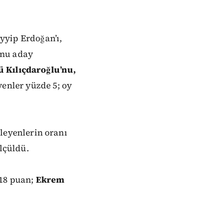
yyip
Erdoğan’ı,
’nu
aday
ü
Kılıçdaroğlu’nu,
yenler
yüzde
5;
oy
leyenlerin
oranı
lçüldü.
18
puan;
Ekrem