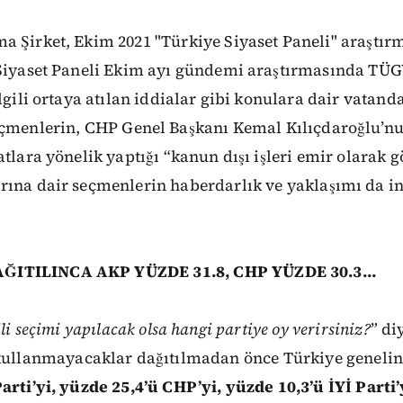
a Şirket, Ekim 2021 "Türkiye Siyaset Paneli" araştır
Siyaset Paneli Ekim ayı gündemi araştırmasında TÜG
lgili ortaya atılan iddialar gibi konulara dair
vatanda
çmenlerin,
CHP Genel Başkanı Kemal Kılıçdaroğlu’n
atlara yönelik yaptığı “kanun dışı işleri emir
olarak 
rına dair seçmenlerin
haberdarlık
ve
yaklaşımı
da
i
ITILINCA AKP YÜZDE 31.8, CHP YÜZDE 30.3...
li
seçimi
yapılacak
olsa
hangi
partiye
oy
verirsiniz?
”
di
kullanmayacaklar
dağıtılmadan
önce
Türkiye
geneli
arti’yi, yüzde 25,4’ü CHP’yi,
yüzde 10,3’ü İYİ Parti’