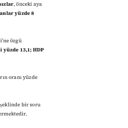
sızlar
, önceki
aya
lanlar
yüzde
8
i’ne
özgü
i
yüzde
13,1;
HDP
rın
oranı
yüzde
 şeklinde
bir soru
ermektedir.