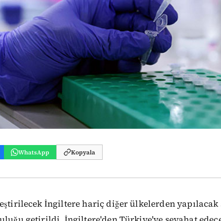
WhatsApp
Kopyala
eştirilecek İngiltere hariç diğer ülkelerden yapılacak
uluğu getirildi. İngiltere'den Türkiye'ye seyahat edec