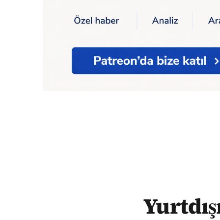
Ana Sayfa
Sağlık
Korona
Yurtdışından 
Yurtdış