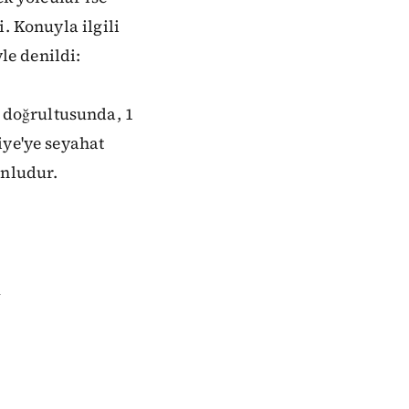
. Konuyla ilgili
e denildi:
doğrultusunda, 1
iye'ye seyahat
unludur.
u