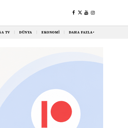
GA TV
DÜNYA
EKONOMI
DAHA FAZLA
▼