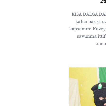
KISA DALGA DAIL
kalıcı barışa 
kapsamını Kuzey 
savunma itti
önem