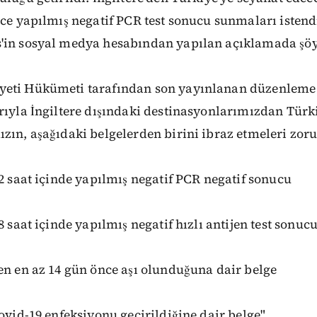
nce yapılmış negatif PCR test sonucu sunmaları istendi
'in sosyal medya hesabından yapılan açıklamada şöyl
eti Hükümeti tarafından son yayınlanan düzenleme 
rıyla İngiltere dışındaki destinasyonlarımızdan Türk
zın, aşağıdaki belgelerden birini ibraz etmeleri zor
72 saat içinde yapılmış negatif PCR negatif sonucu
8 saat içinde yapılmış negatif hızlı antijen test sonuc
en en az 14 gün önce aşı olunduğuna dair belge
Covid-19 enfeksiyonu geçirildiğine dair belge"