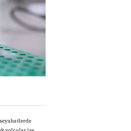
 seyahatlerde
ek yolcular ise