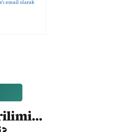
s’ı email olarak
ilimi...
i?