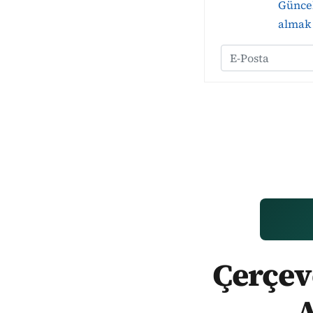
Güncel
almak 
Çerçeve
A