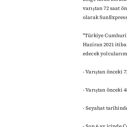
varıştan 72 saat ö
olarak SunExpress
"Türkiye Cumhuriy
Haziran 2021 itiba
edecek yolcularımı
- Varıştan önceki 
- Varıştan önceki 4
- Seyahat tarihind
- Son 6 ay içinde 