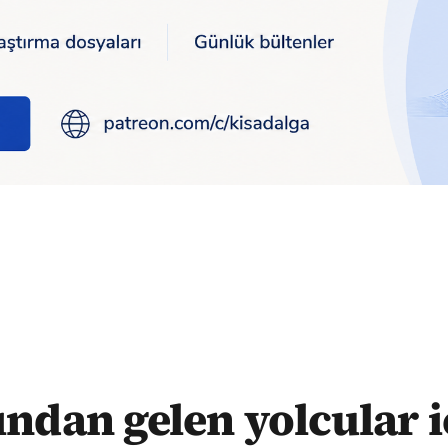
gelen yolcular için PCR negatif sonucu zorunluluğu getirildi
ından gelen yolcular 