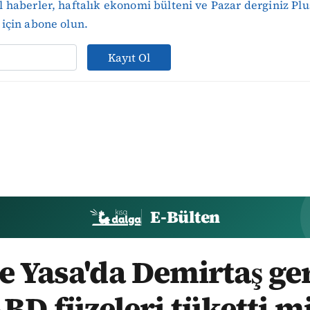
 haberler, haftalık ekonomi bülteni ve Pazar derginiz Plu
için abone olun.
Kayıt Ol
E-Bülten
 Yasa'da Demirtaş ger
BD füzeleri tüketti m