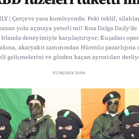
Y | Çerçeve yasa komisyonda: Peki teklif, silahl
uzanan yolu açmaya yeterli mi? Kısa Dalga Daily’
İrlanda deneyimiyle karşılaştırıyor; Kuşadası op
fakına, akaryakıt zammından Hürmüz pazarlığına
li gelişmelerini ve gözden kaçan ayrıntıları derliy
07/08/2026 20:00
·