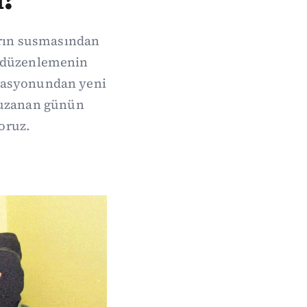
arın susmasından
de düzenlemenin
erasyonundan yeni
 uzanan günün
oruz.