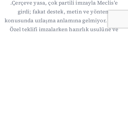
.Çerçeve yasa, çok partili imzayla Meclis'e
girdi; fakat destek, metin ve yöntem
konusunda uzlaşma anlamına gelmiyor. Özgür
Özel teklifi imzalarken hazırlık usulüne ve
demokratikleşme başlıklarının dışarıda
bırakılmasına şerh düştü. Asıl eşik cuma
günkü komisyon: On iki maddelik erteleme
mekanizmasının kimleri, hangi koşulla ve ne
zaman kapsayacağı orada somutlaşacak.
06/08/2026 19:41
·