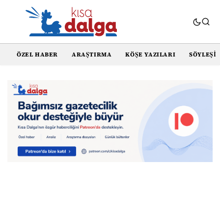
ÖZEL HABER
ARAŞTIRMA
KÖŞE YAZILARI
SÖYLEŞI