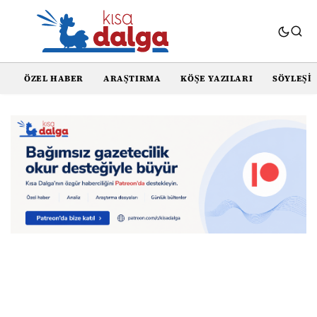
ÖZEL HABER
ARAŞTIRMA
KÖŞE YAZILARI
SÖYLEŞI