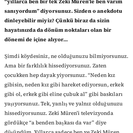
“yıllarca ben bir tek Zeki Müren’le ben varım
sanıyordum” diyorsunuz. Sizden o anekdotu
dinleyebilir miyiz? Çünkü biraz da sizin
hayatınızda da dönüm noktaları olan bir
dönemi de içine alıyor...
Şimdi köydesiniz, ne olduğunuzu bilmiyorsunuz.
Ama bir farklılık hissediyorsunuz. Zaten
çocukken hep dayak yiyorsunuz. “Neden kız
gibisin, neden kız gibi hareket ediyorsun, erkek
gibi ol, erkek gibi eline çubuk al” gibi baskıları
yaşıyorsunuz. Tek, yanlış ve yalnız olduğunuzu
hissediyorsunuz. Zeki Müren’i televizyonda
gördükçe “a benden başkası da var” diye
düşündüm. Yıllarca sadece ben ve Zeki Müren