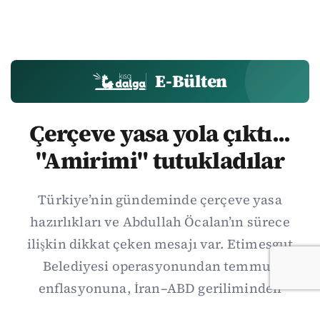
E-Bülten
Çerçeve yasa yola çıktı...
"Amirimi" tutukladılar
Türkiye’nin gündeminde çerçeve yasa
hazırlıkları ve Abdullah Öcalan’ın sürece
ilişkin dikkat çeken mesajı var. Etimesgut
Belediyesi operasyonundan temmuz
enflasyonuna, İran–ABD geriliminden
Suriye’deki gelişmelere uzanan günün önemli