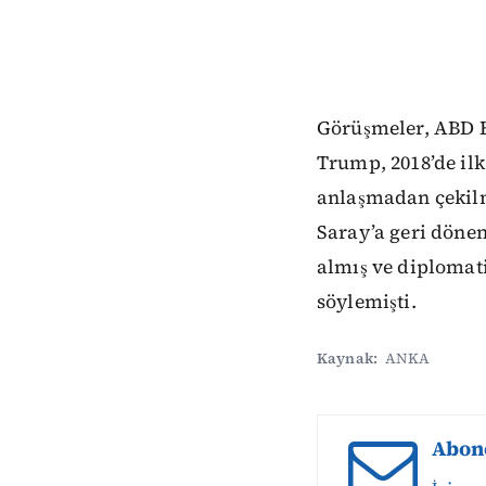
Görüşmeler, ABD B
Trump, 2018’de il
anlaşmadan çekilm
Saray’a geri dönen
almış ve diplomat
söylemişti.
Kaynak:
ANKA
Abon