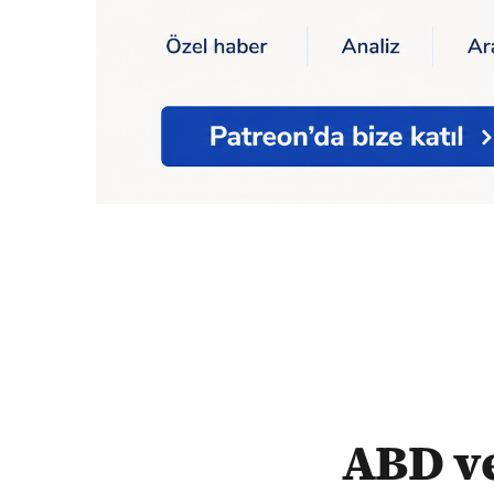
Ana Sayfa
Dünya
ABD ve İran, nükleer m
ABD ve