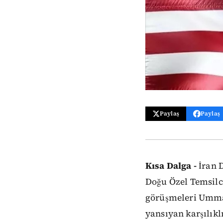
Paylaş
Paylaş
Kısa Dalga -
İran 
Doğu Özel Temsilc
görüşmeleri Umman
yansıyan karşılıkl