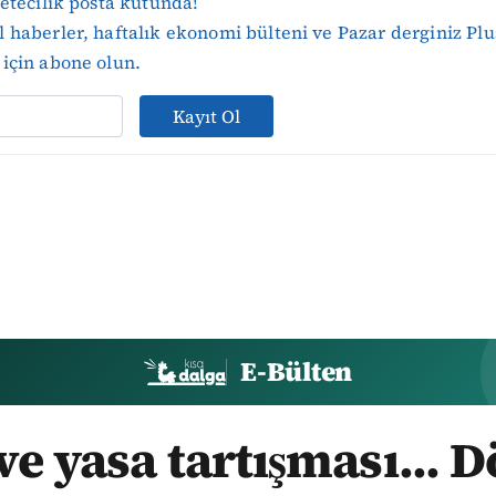
zetecilik posta kutunda!
 haberler, haftalık ekonomi bülteni ve Pazar derginiz Plu
için abone olun.
Kayıt Ol
E-Bülten
e yasa tartışması... 