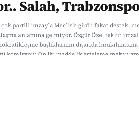
or.. Salah, Trabzonspo
 çok partili imzayla Meclis'e girdi; fakat destek, 
aşma anlamına gelmiyor. Özgür Özel teklifi imzal
kratikleşme başlıklarının dışarıda bırakılmasına 
kü komisyon: On iki maddelik erteleme mekanizma
i koşulla ve ne zaman kapsayacağı orada somutlaş
06/08/2026 19:41
·