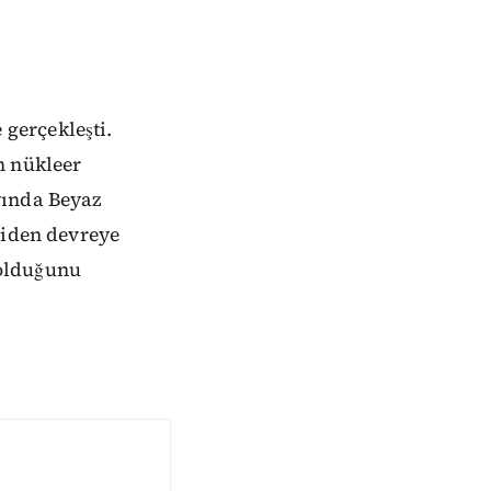
gerçekleşti.
n nükleer
yında Beyaz
niden devreye
 olduğunu