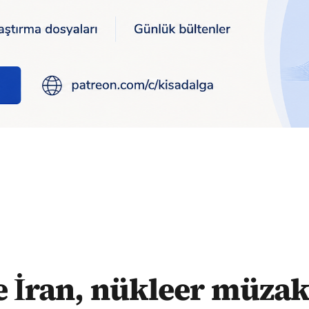
üzakereleri sürdürme konusunda anlaştı
 İran, nükleer müzak