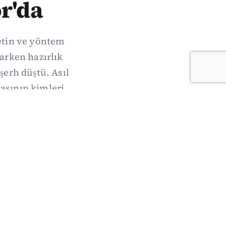
r'da
metin ve yöntem
arken hazırlık
şerh düştü. Asıl
sının kimleri,
acak.