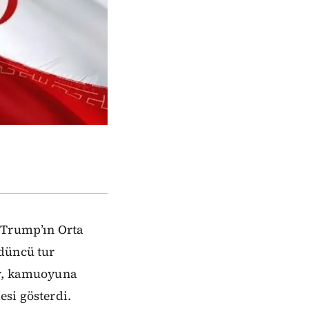
 Trump’ın Orta
rdüncü tur
ar, kamuoyuna
si gösterdi.