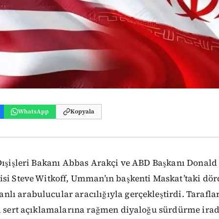
WhatsApp
Kopyala
Dışişleri Bakanı Abbas Arakçi ve ABD Başkanı Donald
isi Steve Witkoff, Umman’ın başkenti Maskat’taki dö
lı arabulucular aracılığıyla gerçekleştirdi. Tarafl
ı sert açıklamalarına rağmen diyaloğu sürdürme irade