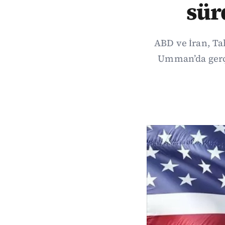
sür
ABD ve İran, Ta
Umman’da gerç