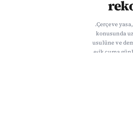
rek
.Çerçeve yasa,
konusunda uzl
usulüne ve demo
eşik cuma gün
hang