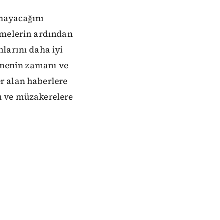
mayacağını
şmelerin ardından
larını daha iyi
üşmenin zamanı ve
r alan haberlere
ı ve müzakerelere