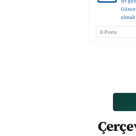
İyi ga
Güncel
almak 
Çerçev