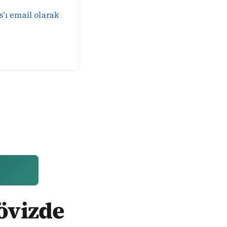
s’ı email olarak
Dövizde