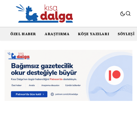
ÖZEL HABER
ARAŞTIRMA
KÖŞE YAZILARI
SÖYLEŞI