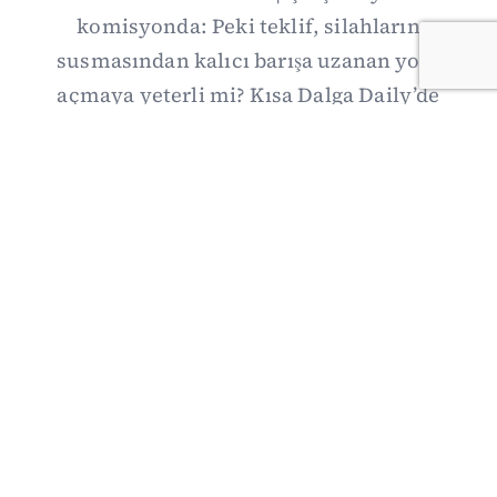
komisyonda: Peki teklif, silahların
susmasından kalıcı barışa uzanan yolu
açmaya yeterli mi? Kısa Dalga Daily’de
düzenlemenin kapsamını Kuzey İrlanda
deneyimiyle karşılaştırıyor; Kuşadası
operasyonundan yeni savunma ittifakına,
akaryakıt zammından Hürmüz pazarlığına
uzanan günün önemli gelişmelerini ve gözden
kaçan ayrıntıları derliyoruz.
07/08/2026 20:00
·