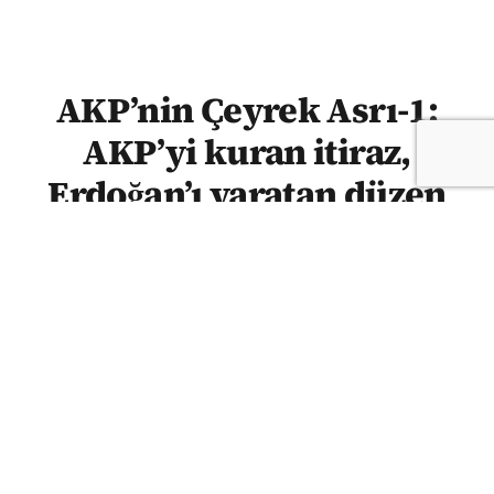
AKP’nin Çeyrek Asrı-1:
AKP’yi kuran itiraz,
Erdoğan’ı yaratan düzen
SEDAT BOZKURT | AKP, 14 Ağustos 2001’de
“lider oligarşisini” sona erdirme, kolektif aklı
ve parti içi demokrasiyi egemen kılma
vaadiyle kuruldu. Ancak daha ilk aylarda
yapılan tüzük değişiklikleri, partinin
gelecekteki lider merkezli yapısının ilk
işaretlerini verdi. Sedat Bozkurt,
kurucularının neredeyse tamamı bugün