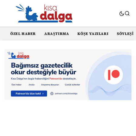
ÖZEL HABER
ARAŞTIRMA
KÖŞE YAZILARI
SÖYLEŞI