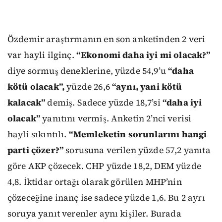
Özdemir araştırmanın en son anketinden 2 veri
var hayli ilginç.
“Ekonomi daha iyi mi olacak?”
diye sormuş deneklerine, yüzde 54,9’u
“daha
kötü olacak”,
yüzde 26,6
“aynı, yani kötü
kalacak”
demiş. Sadece yüzde 18,7’si
“daha iyi
olacak”
yanıtını vermiş. Anketin 2’nci verisi
hayli sıkıntılı.
“Memleketin sorunlarını hangi
parti çözer?”
sorusuna verilen yüzde 57,2 yanıta
göre AKP çözecek. CHP yüzde 18,2, DEM yüzde
4,8. İktidar ortağı olarak görülen MHP’nin
çözeceğine inanç ise sadece yüzde 1,6. Bu 2 ayrı
soruya yanıt verenler aynı kişiler. Burada