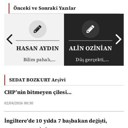
Önceki ve Sonraki Yazılar
HASAN AYDIN
ALİN OZİNİAN
Bilim pahalı,
Düş gerçekti,
akademisyen ucuz:
gerçek haksız
Vakıf
SEDAT BOZKURT Arşivi
üniversitelerinin
yeni düzeni
CHP’nin bitmeyen çilesi…
02/08/2026 00:30
İngiltere’de 10 yılda 7 başbakan değişti,