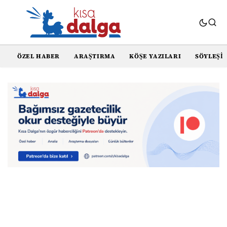
ÖZEL HABER
ARAŞTIRMA
KÖŞE YAZILARI
SÖYLEŞI