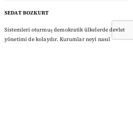
SEDAT BOZKURT
Sistemleri oturmuş demokratik ülkelerde devlet
yönetimi de kolaydır. Kurumlar neyi nasıl
yapacaklarını ya da yapmayacaklarını bilirler.
Anayasa ve yasalar mutlaktır, uyulmaması diye
bir şey söz konusu olamaz. Seçimlerde siyasi
partiler güncel meselelere ilişkin farklı çözüm
önerilerini, anayasa ve yasalara bağlı kalarak
nasıl gerçekleştireceklerini anlatırlar. Mesela
Danimarka’da mart ayında yapılan erken
seçimlerin konusu sosyal demokratlar açısından
Trump nedeniyle Grönland yani ülke