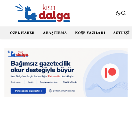
ÖZEL HABER
ARAŞTIRMA
KÖŞE YAZILARI
SÖYLEŞI