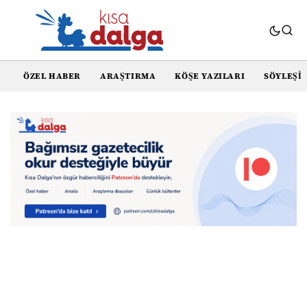
ÖZEL HABER
ARAŞTIRMA
KÖŞE YAZILARI
SÖYLEŞI