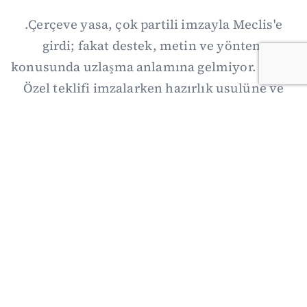
.Çerçeve yasa, çok partili imzayla Meclis'e
girdi; fakat destek, metin ve yöntem
konusunda uzlaşma anlamına gelmiyor. Özgür
Özel teklifi imzalarken hazırlık usulüne ve
demokratikleşme başlıklarının dışarıda
bırakılmasına şerh düştü. Asıl eşik cuma
günkü komisyon: On iki maddelik erteleme
mekanizmasının kimleri, hangi koşulla ve ne
zaman kapsayacağı orada somutlaşacak.
06/08/2026 19:41
·