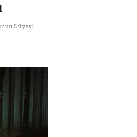
u
unun 5 üyesi,