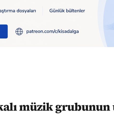
nun üyeleri ormanda ölü bulundu
alı müzik grubunun 