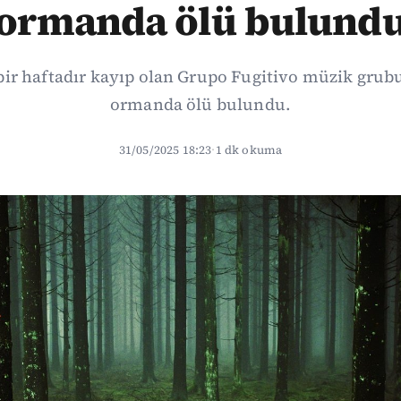
ormanda ölü bulund
bir haftadır kayıp olan Grupo Fugitivo müzik grub
ormanda ölü bulundu.
31/05/2025 18:23
·
1 dk okuma