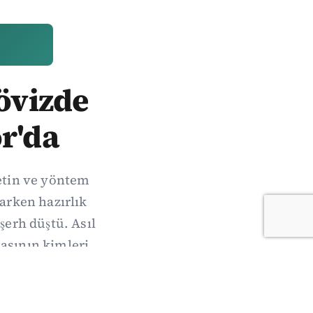
Dövizde
r'da
metin ve yöntem
arken hazırlık
şerh düştü. Asıl
sının kimleri,
acak.