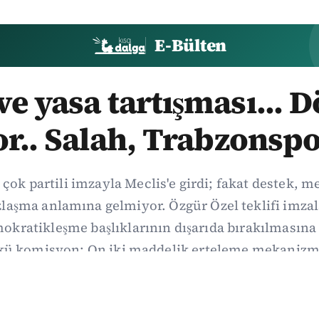
E-Bülten
e yasa tartışması... 
or.. Salah, Trabzonspo
 çok partili imzayla Meclis'e girdi; fakat destek, 
aşma anlamına gelmiyor. Özgür Özel teklifi imzal
kratikleşme başlıklarının dışarıda bırakılmasına 
kü komisyon: On iki maddelik erteleme mekanizma
i koşulla ve ne zaman kapsayacağı orada somutlaş
06/08/2026 19:41
·