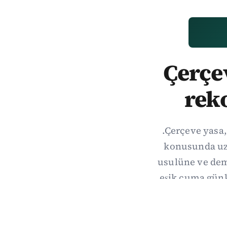
Çerçev
rek
.Çerçeve yasa,
konusunda uzl
usulüne ve demo
eşik cuma gün
hang