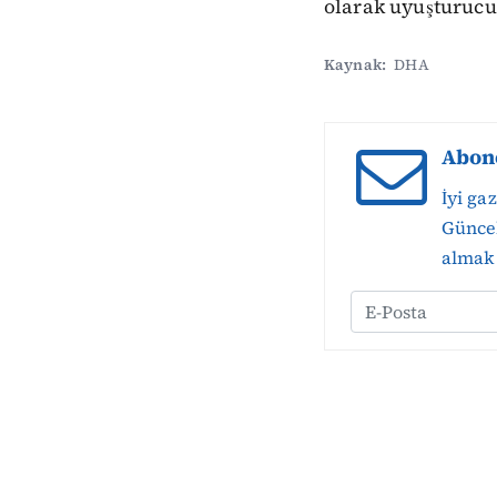
olarak uyuşturucu 
Kaynak:
DHA
Abon
İyi ga
Güncel
almak 