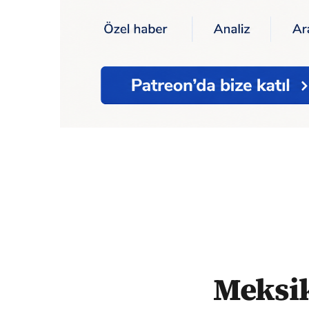
Ana Sayfa
Dünya
Meksikalı müzik grubu
Meksik