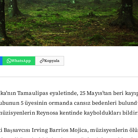
WhatsApp
Kopyala
ka'nın Tamaulipas eyaletinde,
25 Mayıs’tan
beri kayı
ubunun 5 üyesinin ormanda cansız bedenleri bulundu. 
müzisyenlerin Reynosa kentinde kayboldukları bildiri
 Başsavcısı Irving Barrios Mojica, müzisyenlerin ölü