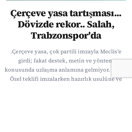
Çerçeve yasa tartışması...
Dövizde rekor.. Salah,
Trabzonspor'da
.Çerçeve yasa, çok partili imzayla Meclis'e
girdi; fakat destek, metin ve yöntem
konusunda uzlaşma anlamına gelmiyor. Özgür
Özel teklifi imzalarken hazırlık usulüne ve
demokratikleşme başlıklarının dışarıda
bırakılmasına şerh düştü. Asıl eşik cuma
günkü komisyon: On iki maddelik erteleme
mekanizmasının kimleri, hangi koşulla ve ne
zaman kapsayacağı orada somutlaşacak.