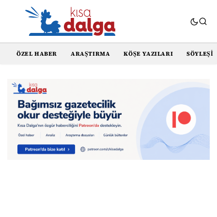
ÖZEL HABER
ARAŞTIRMA
KÖŞE YAZILARI
SÖYLEŞI