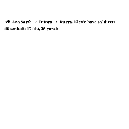
Ana Sayfa
Dünya
Rusya, Kiev’e hava saldırısı
düzenledi: 17 ölü, 38 yaralı