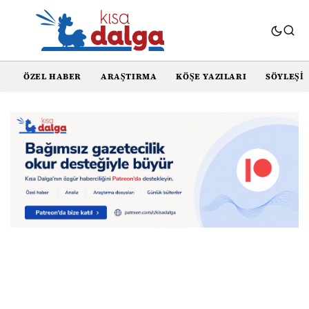
ÖZEL HABER
ARAŞTIRMA
KÖŞE YAZILARI
SÖYLEŞI