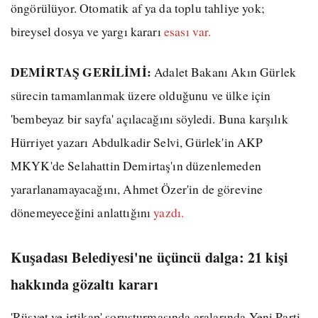
öngörülüyor. Otomatik af ya da toplu tahliye yok;
bireysel dosya ve yargı kararı
esası var.
DEMİRTAŞ GERİLİMİ:
Adalet Bakanı Akın Gürlek
sürecin tamamlanmak üzere olduğunu ve ülke için
'bembeyaz bir sayfa' açılacağını söyledi. Buna karşılık
Hürriyet yazarı Abdulkadir Selvi, Gürlek'in AKP
MKYK'de Selahattin Demirtaş'ın düzenlemeden
yararlanamayacağını, Ahmet Özer'in de görevine
dönemeyeceğini anlattığını
yazdı.
Kuşadası Belediyesi'ne üçüncü dalga: 21 kişi
hakkında gözaltı kararı
'Rüşvet ve irtikap' soruşturmasında aralarında Yeni Parti