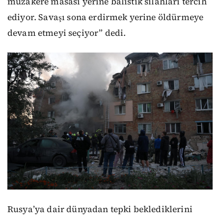
müzakere masası yerine balistik silahları tercih
ediyor. Savaşı sona erdirmek yerine öldürmeye
devam etmeyi seçiyor” dedi.
Rusya’ya dair dünyadan tepki beklediklerini