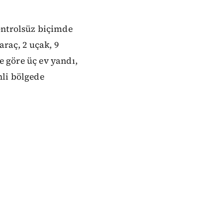
ontrolsüz biçimde
araç, 2 uçak, 9
re göre üç ev yandı,
nli bölgede