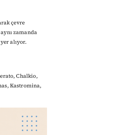
arak çevre
a aynı zamanda
yer alıyor.
erato, Chalkio,
nas, Kastromina,