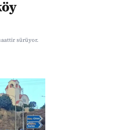
köy
saattir sürüyor.