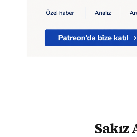
Ana Sayfa
Dünya
Sakız Adası'ndaki yangın
Sakız 