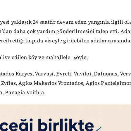
yesi yaklaşık 24 saattir devam eden yangınla ilgili ol
a’dan daha çok yardım gönderilmesini talep etti. Ad
rcih ettiği kapıda vizeyle girilebilen adalar arasında 
liye edilen köy ve mahalleler şöyle;
ados Karyes, Varvasi, Evreti, Vaviloi, Dafnonas, Verv
, Zyfias, Agios Makarios Vrontados, Agios Panteleimo
a, Panagia Voithia.