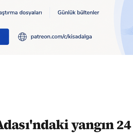
 24 saattir sürüyor: 17 mahalle ve köy boşaltıldı
Adası'ndaki yangın 24 