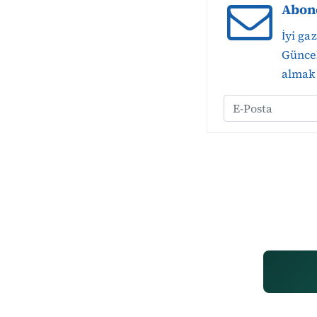
Abon
İyi ga
Güncel
almak 