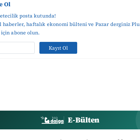
e Ol
zetecilik posta kutunda!
 haberler, haftalık ekonomi bülteni ve Pazar derginiz Plu
için abone olun.
Kayıt Ol
E-Bülten