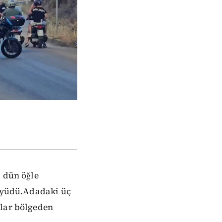
a dün öğle
büyüdü.Adadaki üç
nlar bölgeden