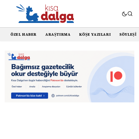
ÖZEL HABER
ARAŞTIRMA
KÖŞE YAZILARI
SÖYLEŞI