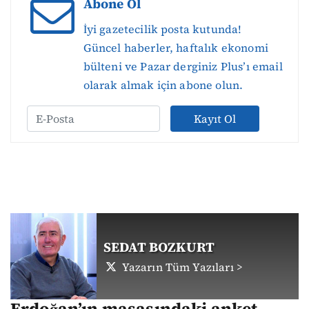
Abone Ol
İyi gazetecilik posta kutunda!
Güncel haberler, haftalık ekonomi
bülteni ve Pazar derginiz Plus’ı email
olarak almak için abone olun.
Kayıt Ol
SEDAT BOZKURT
Yazarın Tüm Yazıları >
Erdoğan’ın masasındaki anket