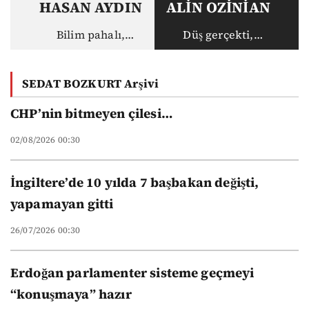
HASAN AYDIN
ALİN OZİNİAN
Bilim pahalı,
Düş gerçekti,
akademisyen ucuz:
gerçek haksız
Vakıf
SEDAT BOZKURT Arşivi
üniversitelerinin
yeni düzeni
CHP’nin bitmeyen çilesi…
02/08/2026 00:30
İngiltere’de 10 yılda 7 başbakan değişti,
yapamayan gitti
26/07/2026 00:30
Erdoğan parlamenter sisteme geçmeyi
“konuşmaya” hazır