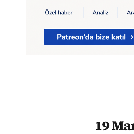
Ana Sayfa
Ekonomi
19 Mart operasyonu so
19 Ma