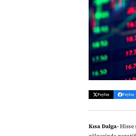
Paylaş
Paylaş
Kısa Dalga-
Hisse 
gölgesinde negatif