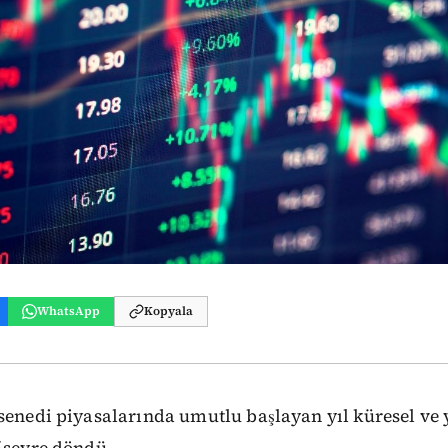
WhatsApp
Kopyala
senedi piyasalarında umutlu başlayan yıl küresel ve y
 seyre döndü.