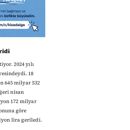
ridi
iyor. 2024 yılı
yesindeydi. 18
on 645 milyar 532
ğeri nisan
lyon 172 milyar
 sonuna göre
yon lira geriledi.