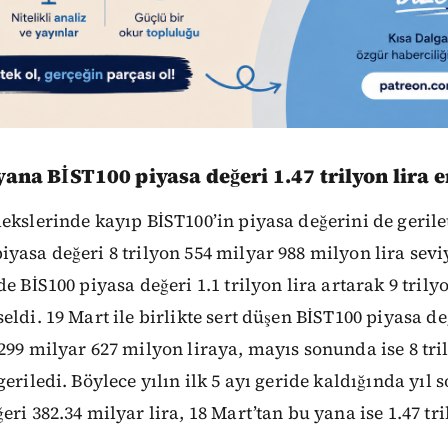
yana BİST100 piyasa değeri 1.47 trilyon lira e
ekslerinde kayıp BİST100’in piyasa değerini de gerilet
yasa değeri 8 trilyon 554 milyar 988 milyon lira sevi
e BİS100 piyasa değeri 1.1 trilyon lira artarak 9 trily
eldi. 19 Mart ile birlikte sert düşen BİST100 piyasa de
299 milyar 627 milyon liraya, mayıs sonunda ise 8 tri
eriledi. Böylece yılın ilk 5 ayı geride kaldığında yıl
ri 382.34 milyar lira, 18 Mart’tan bu yana ise 1.47 tril