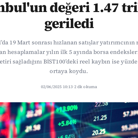
nbul'un değeri 1.47 tr
geriledi
’da 19 Mart sonrası hızlanan satışlar yatırımcının 
ılan hesaplamalar yılın ilk 5 ayında borsa endeksler
getiri sağladığını BİST100’deki reel kaybın ise yüzd
ortaya koydu.
02/06/2025 10:13
·
2 dk okuma