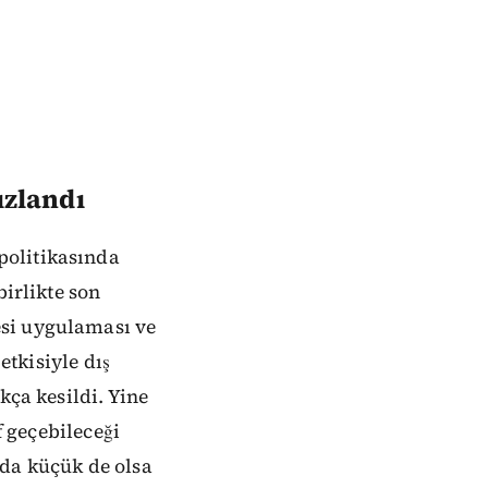
ızlandı
politikasında
birlikte son
esi uygulaması ve
etkisiyle dış
kça kesildi. Yine
f geçebileceği
 da küçük de olsa