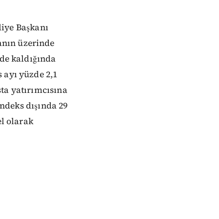
diye Başkanı
anın üzerinde
ide kaldığında
 ayı yüzde 2,1
ta yatırımcısına
endeks dışında 29
el olarak