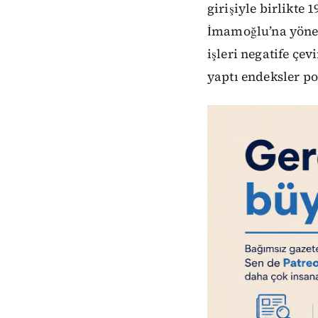
girişiyle birlikte
İmamoğlu’na yönel
işleri negatife çe
yaptı endeksler po