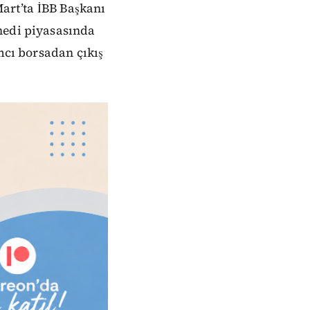
Mart’ta İBB Başkanı
nedi piyasasında
mcı borsadan çıkış