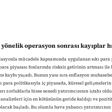
yönelik operasyon sonrası kayıplar h
flasyonla mücadele kapsamında uygulanan sıkı para 
ara piyasası fonlarında risksiz getirinin artması ile 
ns kaybı yaşadı. Bunun yanı sıra enflasyon muhaseb
kı para politikasıyla iç piyasada, küresel gelişmelerin 
rı zorluklarla hisse senedi yatırımcısının iştahı oldu
 analistleri için en kötüsünün geride kaldığı ve poziti
olarak başladı. Bu olumlu hava yabancı yatırımcının