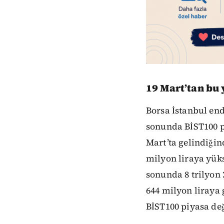
19 Mart’tan bu 
Borsa İstanbul end
sonunda BİST100 pi
Mart’ta gelindiğind
milyon liraya yüks
sonunda 8 trilyon 
644 milyon liraya g
BİST100 piyasa değe