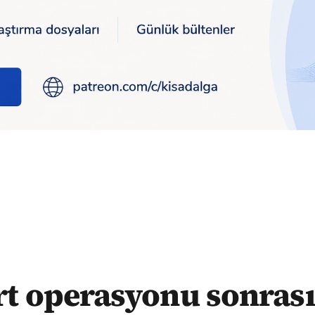
nrası Borsa İstanbul'un değeri 1.47 trilyon geriledi
rt operasyonu sonrası