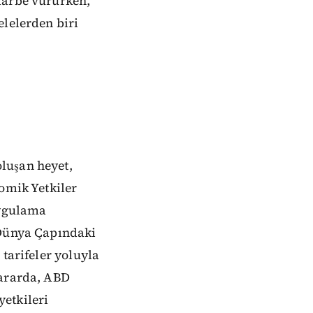
darbe vururken,
elelerden biri
luşan heyet,
omik Yetkiler
uygulama
"Dünya Çapındaki
tarifeler yoluyla
Kararda, ABD
etkileri