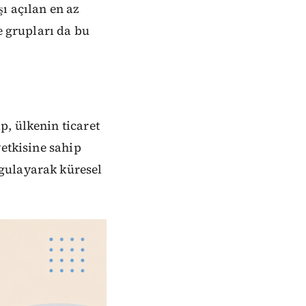
ı açılan en az
e grupları da bu
, ülkenin ticaret
yetkisine sahip
gulayarak küresel