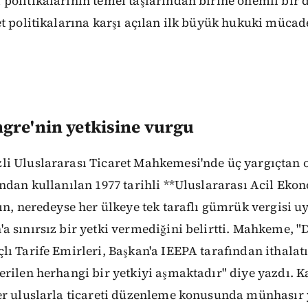
politikalarının temel taşlarından birine önemli bir 
t politikalarına karşı açılan ilk büyük hukuki mücad
gre'nin yetkisine vurgu
i Uluslararası Ticaret Mahkemesi'nde üç yargıçtan o
ndan kullanılan 1977 tarihli **Uluslararası Acil Ekon
ın, neredeyse her ülkeye tek taraflı gümrük vergisi 
a sınırsız bir yetki vermediğini belirtti. Mahkeme, 
ı Tarife Emirleri, Başkan'a IEEPA tarafından ithalatı 
erilen herhangi bir yetkiyi aşmaktadır" diye yazdı. 
er uluslarla ticareti düzenleme konusunda münhasır y