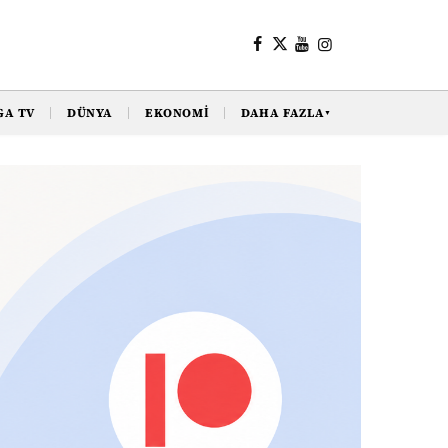
GA TV
DÜNYA
EKONOMI
DAHA FAZLA
▼