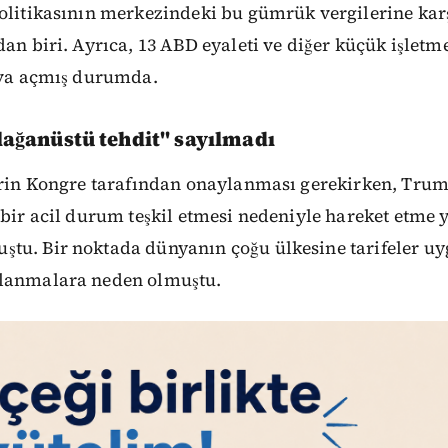
olitikasının merkezindeki bu gümrük vergilerine karş
dan biri. Ayrıca, 13 ABD eyaleti ve diğer küçük işletm
dava açmış durumda.
olağanüstü tehdit" sayılmadı
erin Kongre tarafından onaylanması gerekirken, Trump
 bir acil durum teşkil etmesi nedeniyle hareket etme 
tu. Bir noktada dünyanın çoğu ülkesine tarifeler uy
alanmalara neden olmuştu.