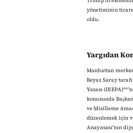
Trump'ın ekonomi 
yönetiminin ticare
oldu.
Yargıdan Kon
Manhattan merkezl
Beyaz Saray tarafı
Yasası (IEEPA)**'n
konusunda Başkan'
ve Misilleme Amaçl
düzenlemek için v
Anayasası'nın diğ