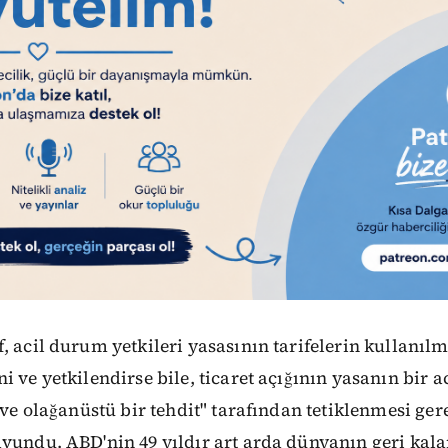
, acil durum yetkileri yasasının tarifelerin kullanıl
i ve yetkilendirse bile, ticaret açığının yasanın bir
 ve olağanüstü bir tehdit" tarafından tetiklenmesi gere
vundu. ABD'nin 49 yıldır art arda dünyanın geri kalan