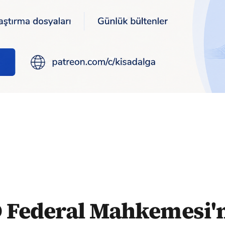
i'nden Trump'ın vergi tarifelerine yargı engeli
 Federal Mahkemesi'