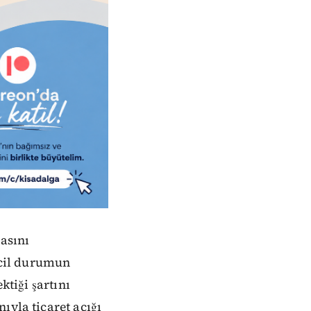
masını
 acil durumun
ktiği şartını
ıyla ticaret açığı