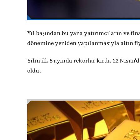
Yıl başından bu yana yatırımcıların ve fin
dönemine yeniden yapılanmasıyla altın fiy
Yılın ilk 5 ayında rekorlar kırdı. 22 Nisa
oldu.