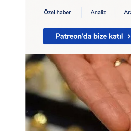
Ana Sayfa
Ekonomi
Altın bu hafta kaybet
Altın bu hafta kay
Yayınlanma:
17/05/2025 08:01