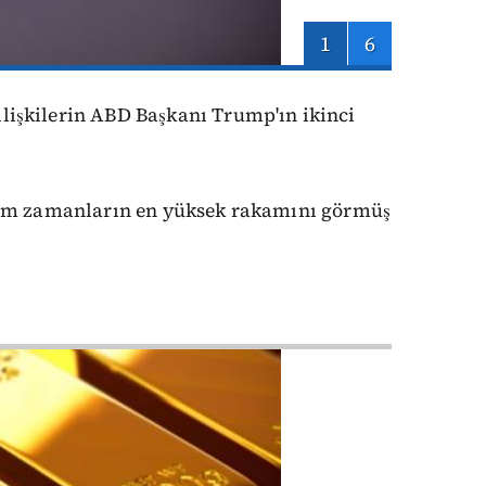
1
6
ilişkilerin ABD Başkanı Trump'ın ikinci
ı. Tüm zamanların en yüksek rakamını görmüş