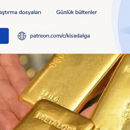
tirdi: Uzmanlar yıl sonu için umutlu
bettirdi: Uzmanlar yıl