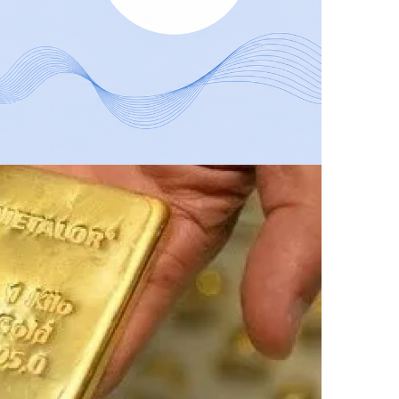
 sonu için umutlu