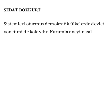
SEDAT BOZKURT
Sistemleri oturmuş demokratik ülkelerde devlet
yönetimi de kolaydır. Kurumlar neyi nasıl
yapacaklarını ya da yapmayacaklarını bilirler.
Anayasa ve yasalar mutlaktır, uyulmaması diye
bir şey söz konusu olamaz. Seçimlerde siyasi
partiler güncel meselelere ilişkin farklı çözüm
önerilerini, anayasa ve yasalara bağlı kalarak
nasıl gerçekleştireceklerini anlatırlar. Mesela
Danimarka’da mart ayında yapılan erken
seçimlerin konusu sosyal demokratlar açısından
Trump nedeniyle Grönland yani ülke