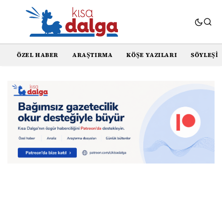
ÖZEL HABER
ARAŞTIRMA
KÖŞE YAZILARI
SÖYLEŞI