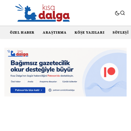
ÖZEL HABER
ARAŞTIRMA
KÖŞE YAZILARI
SÖYLEŞI