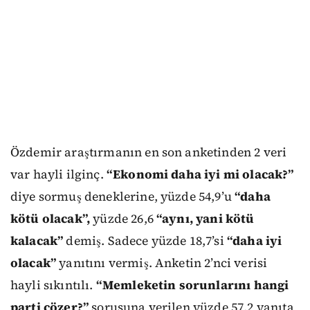
Özdemir araştırmanın en son anketinden 2 veri
var hayli ilginç.
“Ekonomi daha iyi mi olacak?”
diye sormuş deneklerine, yüzde 54,9’u
“daha
kötü olacak”,
yüzde 26,6
“aynı, yani kötü
kalacak”
demiş. Sadece yüzde 18,7’si
“daha iyi
olacak”
yanıtını vermiş. Anketin 2’nci verisi
hayli sıkıntılı.
“Memleketin sorunlarını hangi
parti çözer?”
sorusuna verilen yüzde 57,2 yanıta