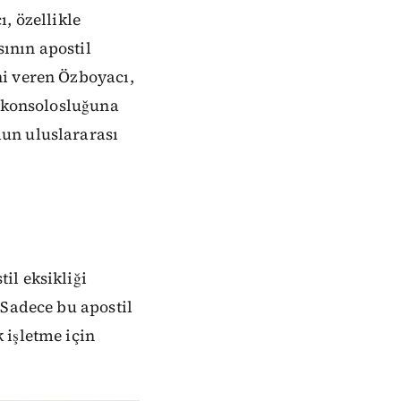
, özellikle
ının apostil
ni veren Özboyacı,
k konsolosluğuna
un uluslararası
il eksikliği
“Sadece bu apostil
 işletme için