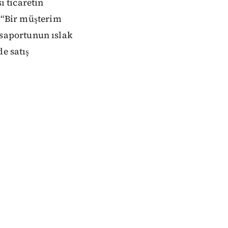
ı ticaretin
, “Bir müşterim
saportunun ıslak
e satış