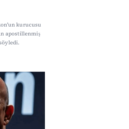
zon'un kurucusu
an apostillenmiş
söyledi.