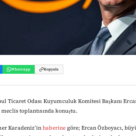
WhatsApp
Kopyala
bul Ticaret Odası Kuyumculuk Komitesi Başkanı Erca
 meclis toplantısında konuştu.
er Karadeniz’in
haberine
göre; Ercan Özboyacı, büyü