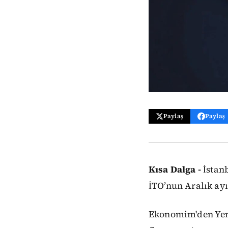
Paylaş
Paylaş
Kısa Dalga -
İstan
İTO’nun Aralık ayı
Ekonomim'den Yen