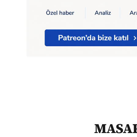
Ana Sayfa
Ekonomi
MASAK, Jeff Bezos'un
MASAK,