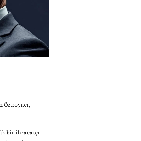
n Özboyacı,
k bir ihracatçı