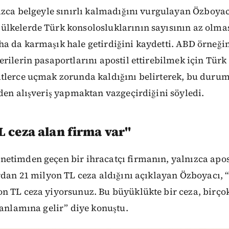
ızca belgeyle sınırlı kalmadığını vurgulayan Özboyacı
lkelerde Türk konsolosluklarının sayısının az olmas
a da karmaşık hale getirdiğini kaydetti. ABD örneği
rilerin pasaportlarını apostil ettirebilmek için Tür
tlerce uçmak zorunda kaldığını belirterek, bu durum
den alışveriş yapmaktan vazgeçirdiğini söyledi.
L ceza alan firma var"
timden geçen bir ihracatçı firmanın, yalnızca apost
rdan 21 milyon TL ceza aldığını açıklayan Özboyacı, 
 TL ceza yiyorsunuz. Bu büyüklükte bir ceza, birçok
 anlamına gelir” diye konuştu.