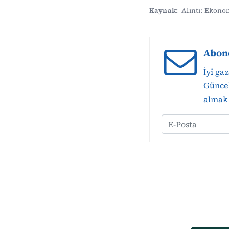
Kaynak:
Alıntı: Ekon
Abon
İyi ga
Güncel
almak 