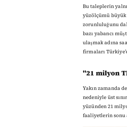
Bu taleplerin yaln
yüzölçümü büyük ü
zorunluluğunu dah
bazı yabancı müşte
ulaşmak adına saa
firmaları Türkiye’
"21 milyon T
Yakın zamanda dene
nedeniyle üst sını
yüzünden 21 milyon
faaliyetlerin sonu