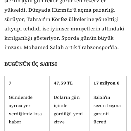
sterlin aynı gün rekor görürken rezervler
yükseldi. Dünyada Hürmüz'ü açma pazarlığı
sürüyor; Tahran'ın Körfez ülkelerine yönelttiği
altyapı tehdidi ise iyimser manşetlerin altındaki
kırılganlığı gösteriyor. Sporda günün büyük
imzası: Mohamed Salah artık Trabzonspor'da.
BUGÜNÜN ÜÇ SAYISI
7
47,59 TL
17 milyon €
Gündemde
Doların gün
Salah'ın
ayrıca yer
içinde
sezon başına
verdiğimiz kısa
gördüğü yeni
garanti
haber
zirve
ücreti