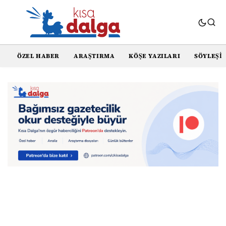
ÖZEL HABER
ARAŞTIRMA
KÖŞE YAZILARI
SÖYLEŞI